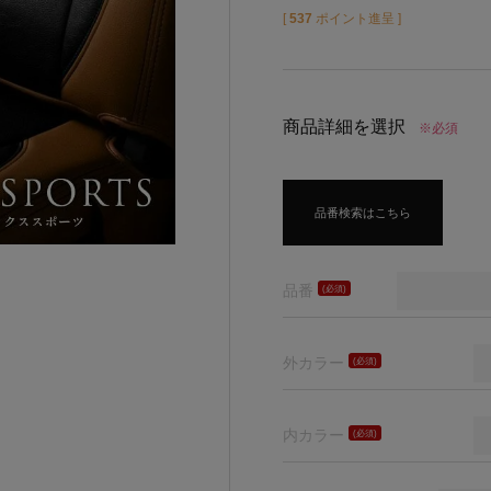
[
537
ポイント進呈 ]
商品詳細を選択
※必須
品番検索はこちら
品番
(必
須)
外カラー
(必
須)
内カラー
(必
須)