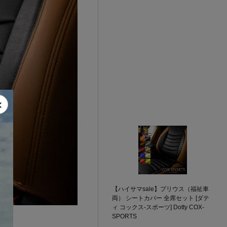
×
【ハイサマsale】プリウス（福祉車
両） シートカバー 全席セット [ダテ
ィ コックス-スポーツ] Dotty COX-
SPORTS