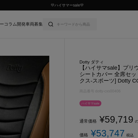
￥10,000以上ご購入で送料無料
ー
コラム
開発車両募集
Dotty ダティ
【ハイサマsale】プ
シートカバー 全席セット
クス-スポーツ] Dotty C
商品番号
dotty-cxs00406
ハイサマsale
¥
59,719
通常価格
¥
53,747
価格
税込