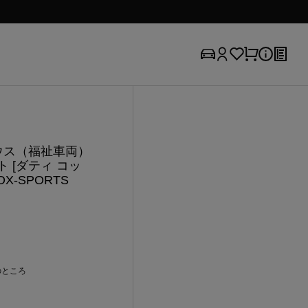
リウス（福祉車両）
 [ダティ コッ
OX-SPORTS
のところ