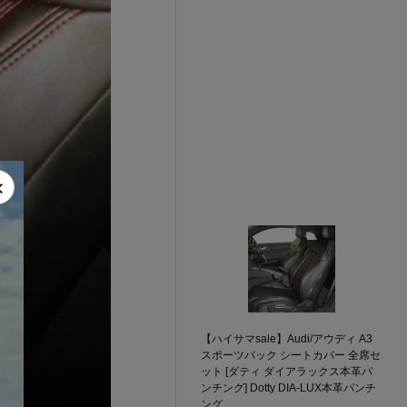
×
【ハイサマsale】Audi/アウディ A3
スポーツバック シートカバー 全席セ
ット [ダティ ダイアラックス本革パ
ンチング] Dotty DIA-LUX本革パンチ
ング