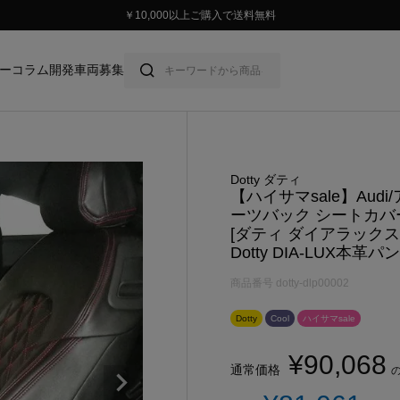
スタイリッシュに車に乗ろう。
ー
コラム
開発車両募集
Dotty ダティ
【ハイサマsale】Audi
ーツバック シートカバ
[ダティ ダイアラック
Dotty DIA-LUX本革
商品番号
dotty-dlp00002
Dotty
Cool
ハイサマsale
¥
90,068
通常価格