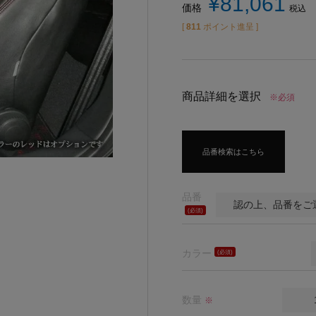
¥
81,061
価格
税込
[
811
ポイント進呈 ]
商品詳細を選択
※必須
品番検索はこちら
品番
(必
須)
カラー
(必
須)
数量
※