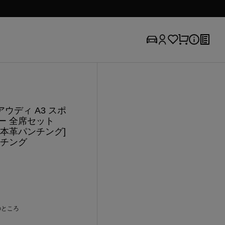
/アウディ A3 スポ
ー 全席セット
ス本革パンチング]
パンチング
のところ