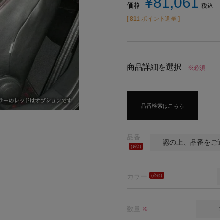
¥
81,061
価格
税込
[
811
ポイント進呈 ]
商品詳細を選択
※必須
品番検索はこちら
品番
(必
須)
カラー
(必
須)
数量
※