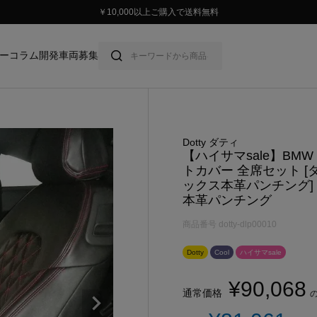
スタイリッシュに車に乗ろう。
ー
コラム
開発車両募集
Dotty ダティ
【ハイサマsale】BMW
トカバー 全席セット [
ックス本革パンチング] Dot
本革パンチング
商品番号
dotty-dlp00010
Dotty
Cool
ハイサマsale
¥
90,068
通常価格