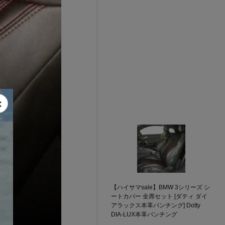
×
【ハイサマsale】BMW 3シリーズ シ
ートカバー 全席セット [ダティ ダイ
アラックス本革パンチング] Dotty
DIA-LUX本革パンチング