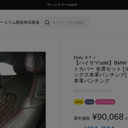
￥10,000以上ご購入で送料無料
ー
コラム
開発車両募集
Dotty ダティ
【ハイサマsale】BMW
トカバー 全席セット [
ックス本革パンチング] Dot
本革パンチング
商品番号
dotty-dlp00011
Dotty
Cool
ハイサマsale
¥
90,068
通常価格