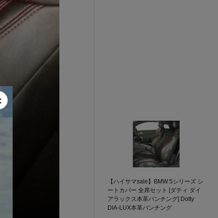
×
【ハイサマsale】BMW 5シリーズ シ
ートカバー 全席セット [ダティ ダイ
アラックス本革パンチング] Dotty
DIA-LUX本革パンチング