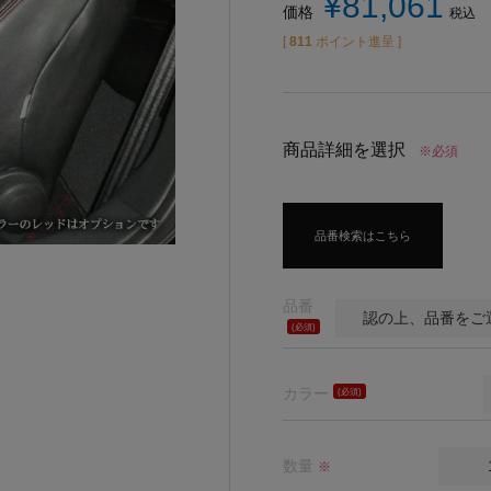
¥
81,061
価格
税込
[
811
ポイント進呈 ]
商品詳細を選択
※必須
品番検索はこちら
品番
(必
須)
カラー
(必
須)
数量
※