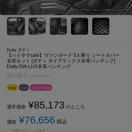
Dotty ダティ
【ハイサマsale】ヴァンガード 5人乗り シートカバー
全席セット [ダティ ダイアラックス本革パンチング]
Dotty DIA-LUX本革パンチング
商品番号
dotty-dlp00052
Dotty
Cool
ハイサマsale
¥
85,173
通常価格
のところ
¥
76,656
税込
価格
[
767
ポイント進呈 ]