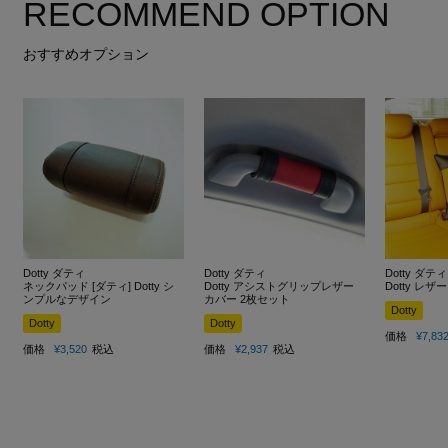
RECOMMEND OPTION
おすすめオプション
Dotty ダティ
Dotty ダティ
Dotty ダティ
ネックパッド [ダティ] Dotty シ
Dotty アシストグリップレザー
Dotty レ
ンプルなデザイン
カバー 2枚セット
Dotty
Dotty
Dotty
価格
¥
7,83
価格
¥
3,520
税込
価格
¥
2,937
税込