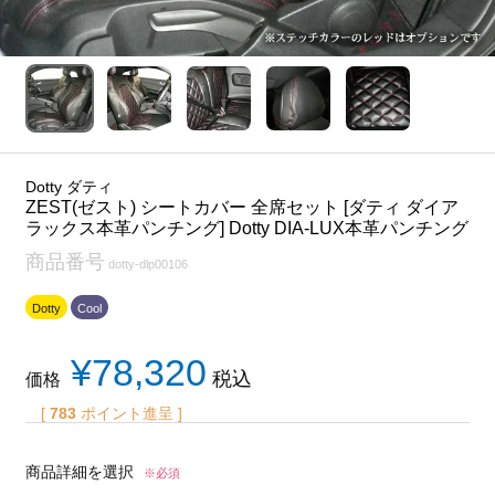
Dotty ダティ
ZEST(ゼスト) シートカバー 全席セット [ダティ ダイア
ラックス本革パンチング] Dotty DIA-LUX本革パンチング
商品番号
dotty-dlp00106
Dotty
Cool
¥
78,320
税込
価格
[
783
ポイント進呈 ]
商品詳細を選択
※必須