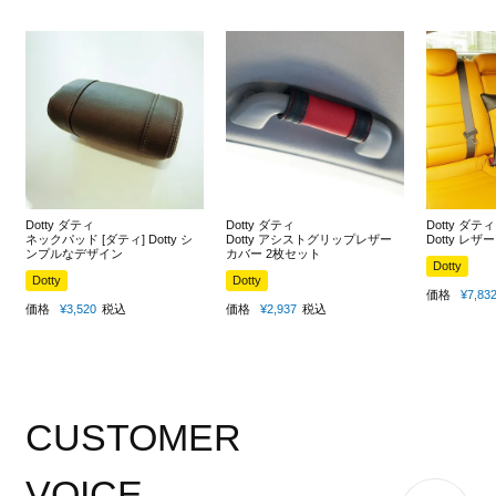
Dotty ダティ
Dotty ダティ
Dotty ダティ
ネックパッド [ダティ] Dotty シ
Dotty アシストグリップレザー
Dotty レ
ンプルなデザイン
カバー 2枚セット
Dotty
Dotty
Dotty
価格
¥
7,83
価格
¥
3,520
税込
価格
¥
2,937
税込
CUSTOMER
VOICE