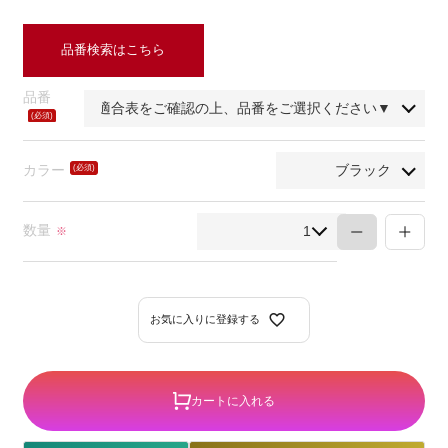
品番検索はこちら
品番
(必
須)
カラー
(必
須)
数量
※
お気に入りに登録する
カートに入れる