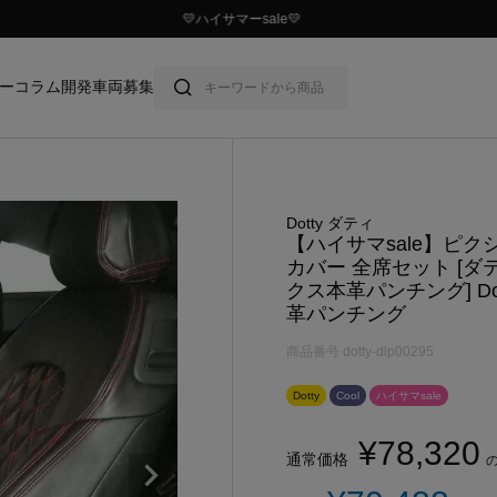
💛ハイサマーsale💛
ー
コラム
開発車両募集
Dotty ダティ
【ハイサマsale】ピク
カバー 全席セット [ダ
クス本革パンチング] Dott
革パンチング
商品番号
dotty-dlp00295
Dotty
Cool
ハイサマsale
¥
78,320
通常価格