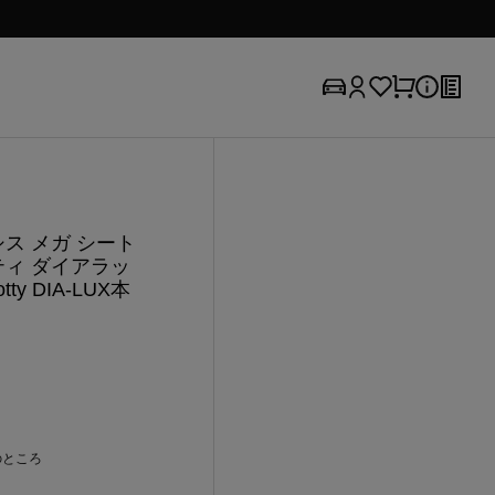
シス メガ シート
ティ ダイアラッ
y DIA-LUX本
のところ