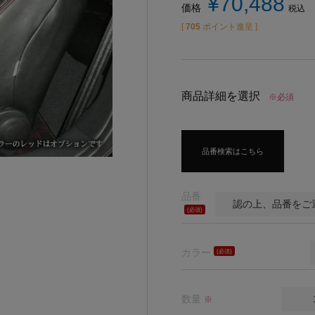
¥
70,488
価格
税込
[
705
ポイント進呈 ]
商品詳細を選択
※必須
品番検索はこちら
品番
(必
須)
カラー
(必
須)
数量
※