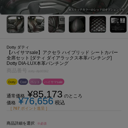
Dotty ダティ
【ハイサマsale】アクセラ ハイブリッド シートカバー
全席セット [ダティ ダイアラックス本革パンチング]
Dotty DIA-LUX本革パンチング
商品番号
dotty-dlp00362
Dotty
Cool
ペット
ハイサマsale
¥
85,173
通常価格
のところ
¥
76,656
税込
価格
[
767
ポイント進呈 ]
商品詳細を選択
※必須