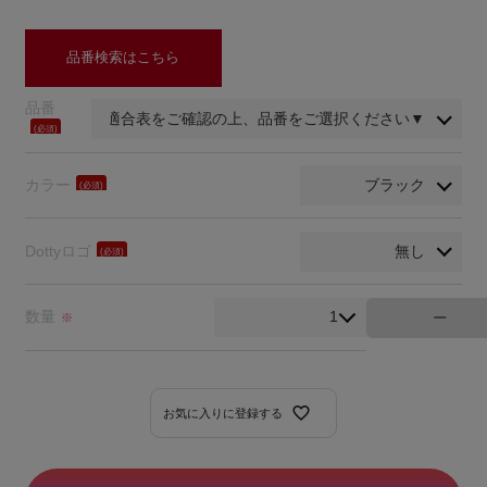
品番検索はこちら
品番
(必
須)
カラー
(必
須)
Dottyロゴ
(必
須)
数量
※
お気に入りに登録する