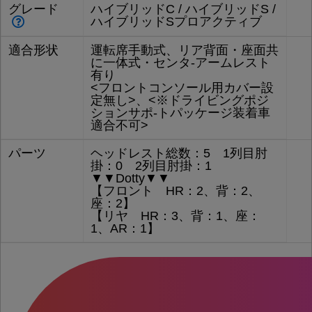
グレード
ハイブリッドC / ハイブリッドS /
ハイブリッドSプロアクティブ
適合形状
運転席手動式、リア背面・座面共
に一体式・センタ-アームレスト
有り
<フロントコンソール用カバー設
定無し>、<※ドライビングポジ
ションサポ-トパッケージ装着車
適合不可>
パーツ
ヘッドレスト総数：5 1列目肘
掛：0 2列目肘掛：1
▼▼Dotty▼▼
【フロント HR：2、背：2、
座：2】
【リヤ HR：3、背：1、座：
1、AR：1】