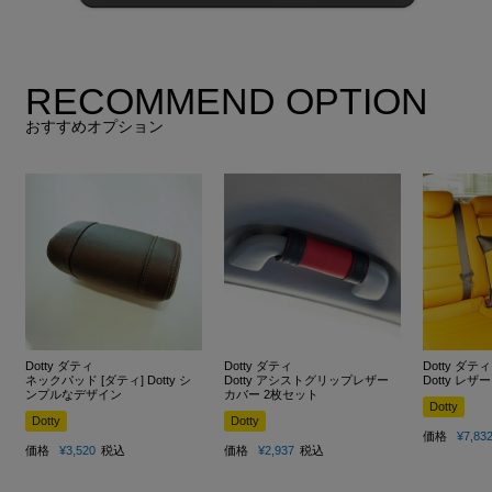
RECOMMEND OPTION
おすすめオプション
Dotty ダティ
Dotty ダティ
Dotty ダティ
ネックパッド [ダティ] Dotty シ
Dotty アシストグリップレザー
Dotty レ
ンプルなデザイン
カバー 2枚セット
Dotty
Dotty
Dotty
価格
¥
7,83
価格
¥
3,520
税込
価格
¥
2,937
税込