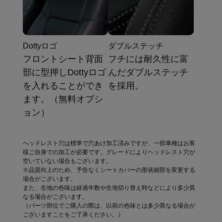
Dottyロゴ
ダブルステッチ
フロントシート背面
フチには耐久性に富
部に型押しDottyロゴ
んだダブルステッチ
を入れることができ
を採用。
ます。（無料オプシ
ョン）
ヘッドレスト穴は標準で穴あけ加工済みですが、一部車種はお客
様ご自身での加工が必要です。グレードによりヘッドレスト穴が
空いていない場合もございます。
※品質向上のため、予告なくシートカバーの形状細部を変更する
場合がございます。
また、生地の色味は経過年数や生地切り替え時などにより多少異
なる場合がございます。
（パーツ部位でご購入の際は、以前の色味とは多少異なる場合が
ございますことをご了承ください。）