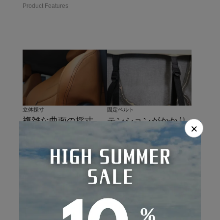
Product Features
固定ベルト
立体採寸
テンションがかかり
複雑な曲面の採寸
×
やすく、引っ張りす
は、独自技術の三次
ぎによる切れを防止
曲面立体成形によ
するゴム素材とナイ
る、シートの形状に
ロンベルトの2重構
合わせた精密な型取
造。
り。