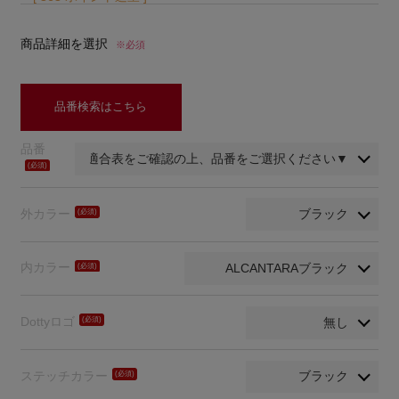
商品詳細を選択
※必須
品番検索はこちら
品番
(必
須)
外カラー
(必
須)
内カラー
(必
須)
Dottyロゴ
(必
須)
ステッチカラー
(必