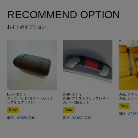
RECOMMEND OPTION
おすすめオプション
Dotty ダティ
Dotty ダティ
Dotty ダティ
ネックパッド [ダティ] Dotty シ
Dotty アシストグリップレザー
Dotty レ
ンプルなデザイン
カバー 2枚セット
Dotty
Dotty
Dotty
価格
¥
7,83
価格
¥
3,520
税込
価格
¥
2,937
税込