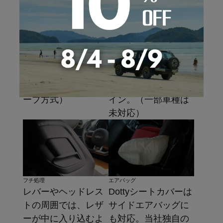
ヘッドレスト
シートベルト
固定具には見栄え、
シートベルトの固定
機能性が抜群のJフッ
部は筒の形状に製
ク方式を採用。（一
作。機能性と高級感
部車種はマジックテ
を持ち合わせたデザ
ープ方式）
イン。（一部車種は
未対応）
フチ処理
エアバッグ
レバーやヘッドレス
Dottyシートカバーは
トの周囲では、レザ
サイドエアバッグに
ーが中に入り込むよ
も対応。当社独自の