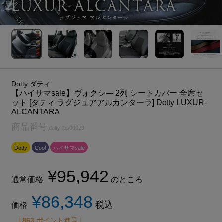
Dotty ダティ
【ハイサマsale】ヴォクシ― 2列 シートカバー 全席セ
ット [ダティ ラグジュアアルカンターラ] Dotty LUXUR-
ALCANTARA
商品番号
dotty-lbs00029
Dotty
Cool
ハイサマsale
¥
95,942
通常価格
のところ
¥
86,348
税込
価格
[
863
ポイント進呈 ]