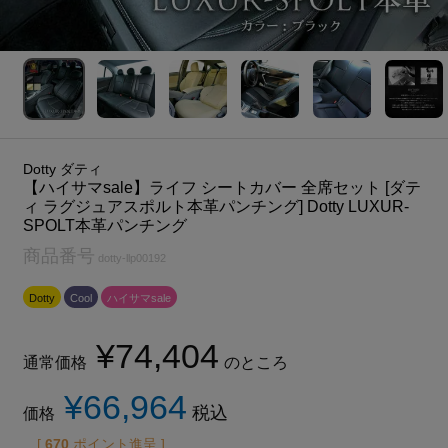
Dotty ダティ
【ハイサマsale】ライフ シートカバー 全席セット [ダテ
ィ ラグジュアスポルト本革パンチング] Dotty LUXUR-
SPOLT本革パンチング
商品番号
dotty-llp00192
Dotty
Cool
ハイサマsale
¥
74,404
通常価格
のところ
¥
66,964
税込
価格
[
670
ポイント進呈 ]