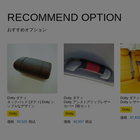
RECOMMEND OPTION
おすすめオプション
Dotty ダティ
Dotty ダティ
Dotty ダティ
ネックパッド [ダティ] Dotty シ
Dotty アシストグリップレザー
Dotty レ
ンプルなデザイン
カバー 2枚セット
Dotty
Dotty
Dotty
価格
¥
7,83
価格
¥
3,520
税込
価格
¥
2,937
税込