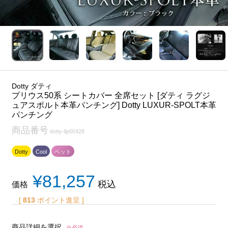
Dotty ダティ
プリウス50系 シートカバー 全席セット [ダティ ラグジ
ュアスポルト本革パンチング] Dotty LUXUR-SPOLT本革
パンチング
商品番号
dotty-llp00428
Dotty
Cool
ペット
¥
81,257
税込
価格
[
813
ポイント進呈 ]
商品詳細を選択
※必須