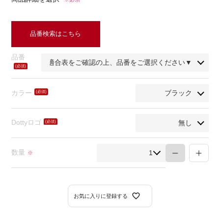
品番検索はこちら
品番
(必
須)
カラー
(必
須)
Dottyロゴ
(必
須)
数量
※
お気に入りに登録する