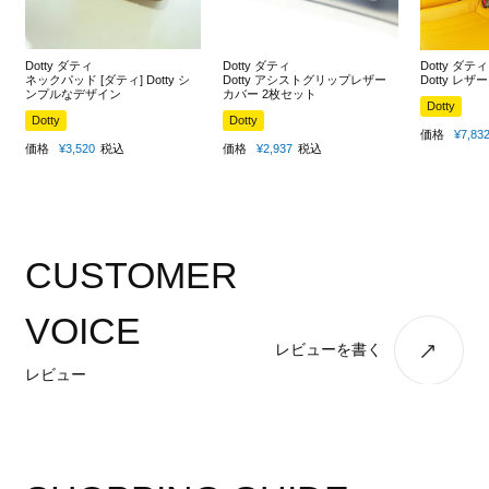
Dotty ダティ
Dotty ダティ
Dotty ダティ
ネックパッド [ダティ] Dotty シ
Dotty アシストグリップレザー
Dotty レ
ンプルなデザイン
カバー 2枚セット
Dotty
Dotty
Dotty
価格
¥
7,83
価格
¥
3,520
税込
価格
¥
2,937
税込
CUSTOMER
VOICE
レビューを書く
レビュー