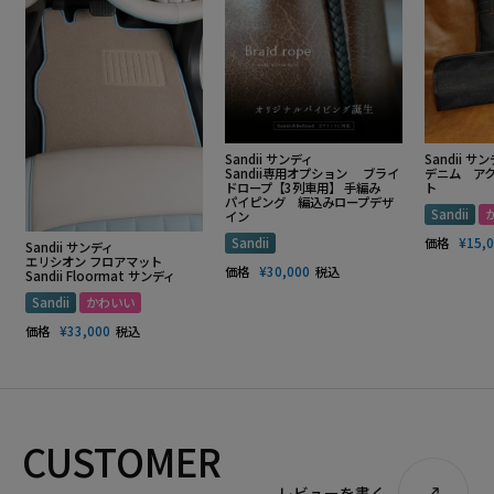
Sandii サンディ
Sandii サ
Sandii専用オプション ブライ
デニム ア
ドロープ【3列車用】 手編み
ト
パイピング 編込みロープデザ
Sandii
イン
Sandii
価格
¥
15,
Sandii サンディ
エリシオン フロアマット
価格
¥
30,000
税込
Sandii Floormat サンディ
Sandii
かわいい
価格
¥
33,000
税込
CUSTOMER
レビューを書く