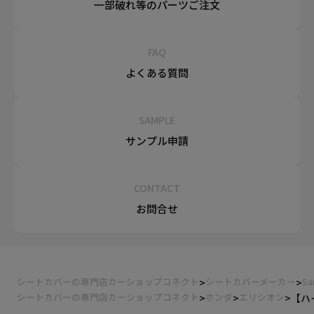
一部破れ等の
パーツご注文
FAQ
よくある質問
SAMPLE
サンプル申請
CONTACT
お問合せ
シートカバーの専門店カーショップコネクト
シートカバーメーカー
Sa
シートカバーの専門店カーショップコネクト
ホンダ
エリシオン
【ハイ