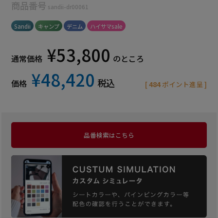
商品番号
sandii-dr00061
Sandii
キャンプ
デニム
ハイサマsale
¥
53,800
通常価格
のところ
¥
48,420
税込
価格
[
484
ポイント進呈 ]
品番検索はこちら