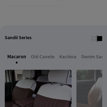
Sandii Series
Macaron
Old Canele
Kachina
Denim Sand