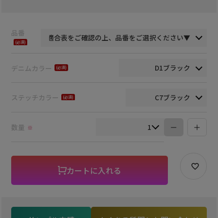
品番
(必
須)
デニムカラー
(必
須)
ステッチカラー
(必
須)
数量
※
カートに入れる