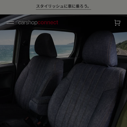
💛ハイサマーsale💛