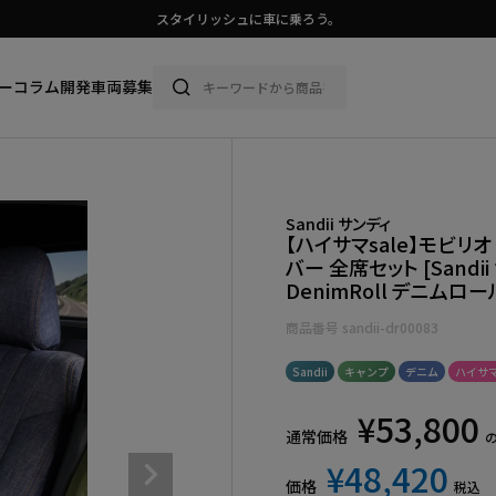
スタイリッシュに車に乗ろう。
💛ハイサマーsale💛
ー
コラム
開発車両募集
Sandii サンディ
【ハイサマsale】モビリ
バー 全席セット [Sandii
DenimRoll デニムロー
商品番号
sandii-dr00083
Sandii
キャンプ
デニム
ハイサマ
¥
53,800
通常価格
¥
48,420
価格
税込