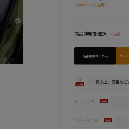
[
484
ポイント進呈 ]
商品詳細を選択
※必須
品番検索はこちら
カス
品番
(必
須)
デニムカラー
(必
須)
ステッチカラー
(必