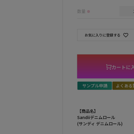
須)
数量
※
お気に入りに登録する
カートに
サンプル申請
よくある
【商品名】
Sandiiデニムロール
(サンディ デニムロール)