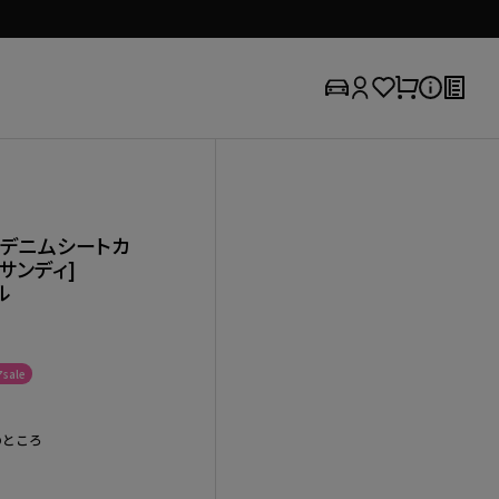
オ デニムシートカ
 サンディ]
ル
sale
のところ