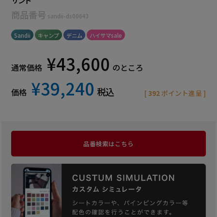
商品番号
sandii-ds00643
Sandii
キャンプ
デニム
ハイサマsale
¥
43,600
通常価格
のところ
¥
39,240
税込
価格
[
392
ポイント進呈 ]
品番検索はこちら