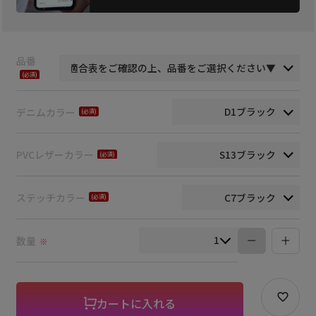
品番
(必
須)
デニムカラー
(必
須)
PVCレザーカラー
(必
須)
ステッチカラー
(必
須)
数量
※
カートに入れる