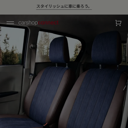
💛ハイサマーsale💛