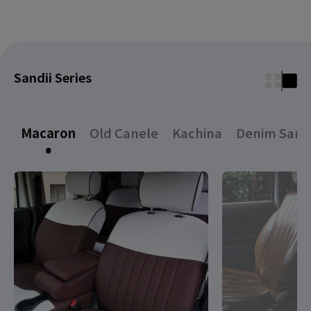
Sandii Series
Macaron
Old Canele
Kachina
Denim Sand