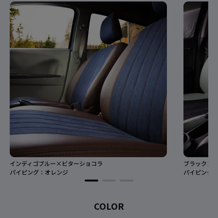
インディゴブルー×ビターショコラ
ブラック×
パイピング：オレンジ
パイピング
COLOR