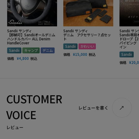
Sandii サンディ
Sandii サンディ
Sandii サ
【即納可】Sandiiオールデニム
デニム アクセサリー７点セッ
Sandii
ハンドルカバー ALL Denim
ト
ドロープ【
HandleCover
パイピング
Sandii
かわいい
イン
Sandii
キャンプ
デニム
価格
¥
15,000
税込
Sandii
価格
¥
4,800
税込
価格
¥
20,
CUSTOMER
レビューを書く
VOICE
レビュー