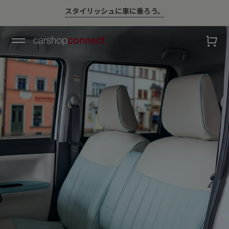
💛ハイサマーsale💛