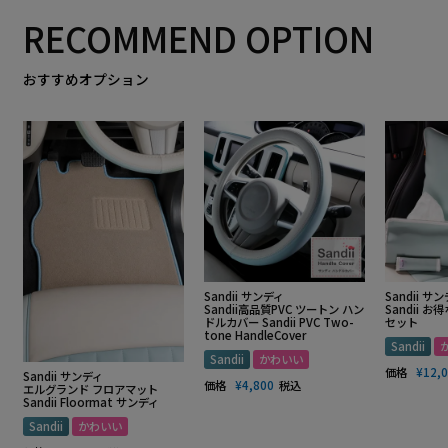
RECOMMEND OPTION
おすすめオプション
Sandii サンディ
Sandii サ
Sandii高品質PVC ツートン ハン
Sandii 
ドルカバー Sandii PVC Two-
セット
tone HandleCover
Sandii
Sandii
かわいい
価格
¥
12,
Sandii サンディ
価格
¥
4,800
税込
エルグランド フロアマット
Sandii Floormat サンディ
Sandii
かわいい