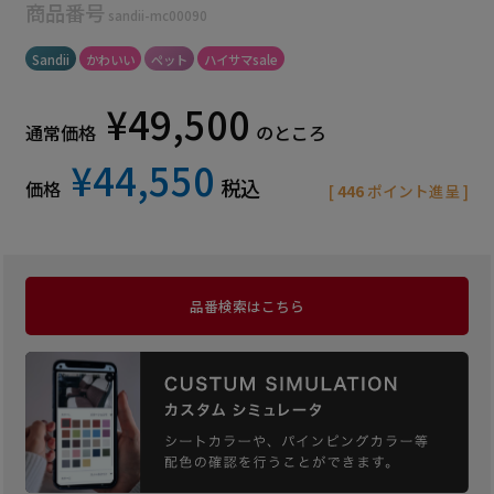
商品番号
sandii-mc00090
Sandii
かわいい
ペット
ハイサマsale
¥
49,500
通常価格
のところ
¥
44,550
税込
価格
[
446
ポイント進呈 ]
品番検索はこちら