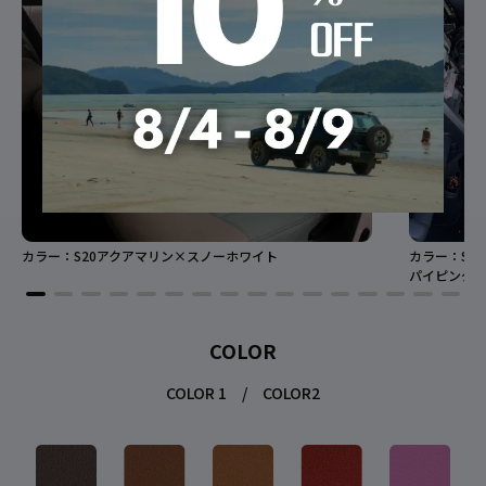
カラー：S20アクアマリン×スノーホワイト
カラー：S0
パイピング：
COLOR
COLOR 1 / COLOR2