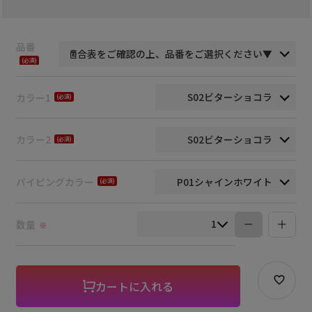
品番
(必
須)
カラー1
(必
須)
カラー2
(必
須)
パイピングカラー
(必
須)
数量
※
カートに入れる