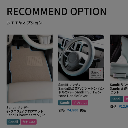
RECOMMEND OPTION
おすすめオプション
Sandii サンディ
Sandii サ
Sandii高品質PVC ツートン ハン
Sandii 
ドルカバー Sandii PVC Two-
セット
tone HandleCover
Sandii
Sandii
かわいい
価格
¥
12,
Sandii サンディ
価格
¥
4,800
税込
ekクロスEV フロアマット
Sandii Floormat サンディ
Sandii
かわいい