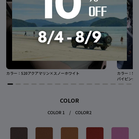
カラー：S20アクアマリン×スノーホワイト
カラー：S0
パイピング：
COLOR
COLOR 1 / COLOR2