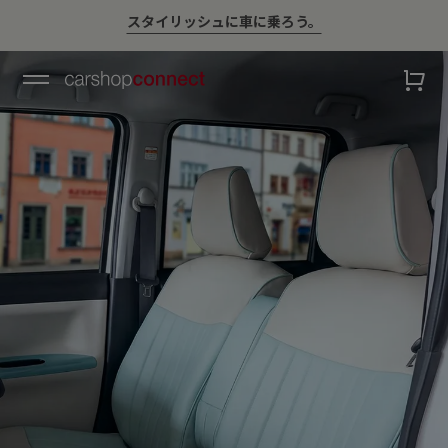
💛ハイサマーsale💛