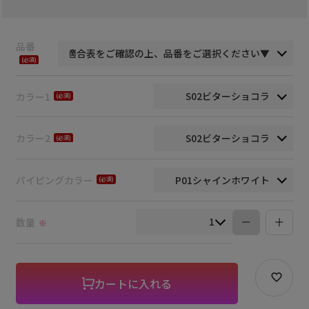
品番
(必
須)
カラー1
(必
須)
カラー2
(必
須)
パイピングカラー
(必
須)
数量
※
カートに入れる