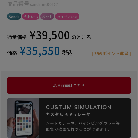
商品番号
sandii-mc00607
Sandii
かわいい
ペット
ハイサマsale
¥
39,500
通常価格
のところ
¥
35,550
税込
価格
[
356
ポイント進呈 ]
品番検索はこちら