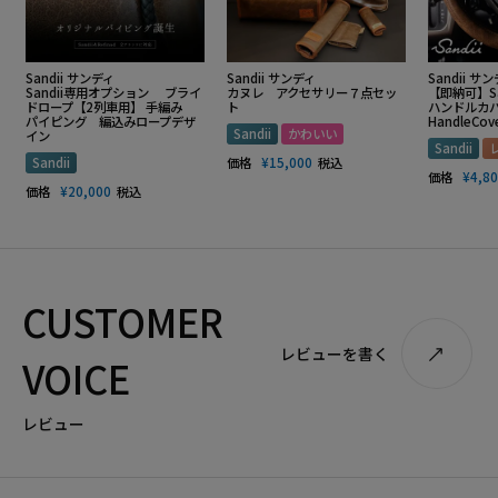
Sandii サンディ
Sandii サンディ
Sandii サ
Sandii専用オプション ブライ
カヌレ アクセサリー７点セッ
【即納可】S
ドロープ【2列車用】 手編み
ト
ハンドルカバー
パイピング 編込みロープデザ
HandleCov
Sandii
かわいい
イン
Sandii
Sandii
価格
¥
15,000
税込
価格
¥
4,8
価格
¥
20,000
税込
CUSTOMER
レビューを書く
VOICE
レビュー