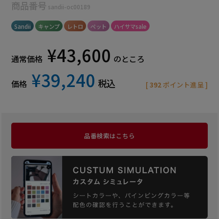
商品番号
sandii-oc00189
Sandii
キャンプ
レトロ
ペット
ハイサマsale
¥
43,600
通常価格
のところ
¥
39,240
税込
価格
[
392
ポイント進呈 ]
品番検索はこちら