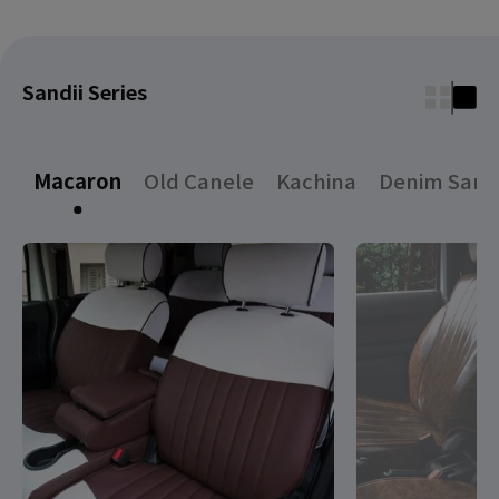
Sandii Series
Macaron
Old Canele
Kachina
Denim Sand