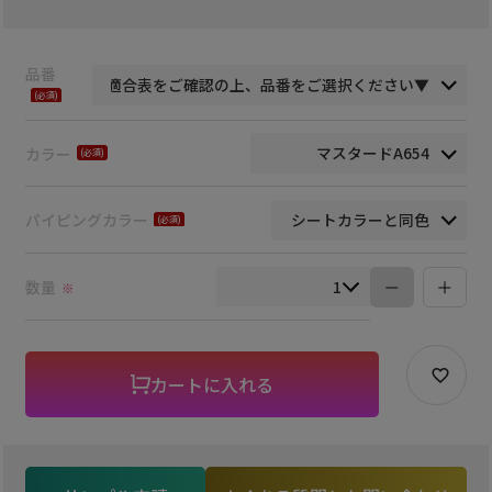
品番
(必
須)
カラー
(必
須)
パイピングカラー
(必
須)
数量
※
カートに入れる