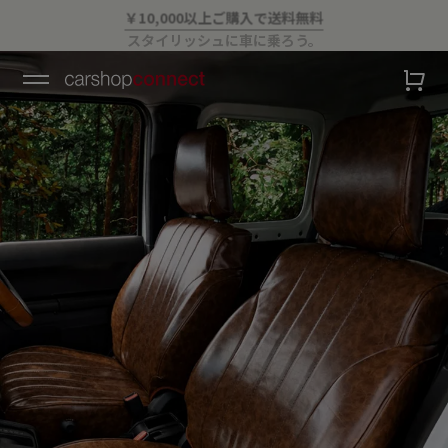
💛ハイサマーsale💛