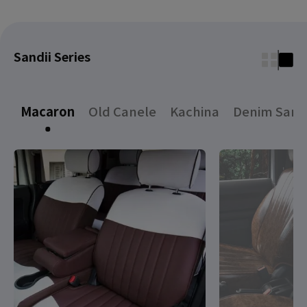
Sandii Series
Macaron
Old Canele
Kachina
Denim Sand