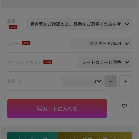
品番
(必
須)
カラー
(必
須)
パイピングカラー
(必
須)
数量
※
カートに入れる