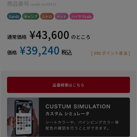
商品番号
sandii-oc00415
Sandii
キャンプ
レトロ
ペット
ハイサマsale
¥
43,600
通常価格
のところ
¥
39,240
税込
価格
[
392
ポイント進呈 ]
品番検索はこちら