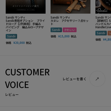
Sandii サンディ
Sandii サンディ
Sandii サ
Sandii専用オプション ブライ
カヌレ アクセサリー７点セッ
【即納可】S
ドロープ【2列車用】 手編み
ト
ハンドルカバー
パイピング 編込みロープデザ
HandleCov
Sandii
かわいい
イン
Sandii
Sandii
価格
¥
15,000
税込
価格
¥
4,8
価格
¥
20,000
税込
CUSTOMER
レビューを書く
VOICE
レビュー