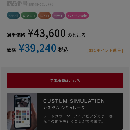
商品番号
sandii-oc00440
Sandii
キャンプ
レトロ
ペット
ハイサマsale
¥
43,600
通常価格
のところ
¥
39,240
税込
価格
[
392
ポイント進呈 ]
品番検索はこちら