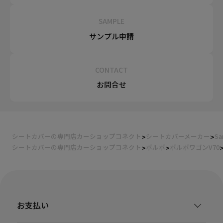
SAMPLE
サンプル申請
CONTACT
お問合せ
シートカバーの専門店カーショップコネクト
シートカバーメーカー
Sa
シートカバーの専門店カーショップコネクト
ボルボ
ボルボワゴンV70
お支払い
装着ギャラリー