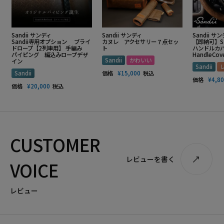
Sandii サンディ
Sandii サンディ
Sandii サ
Sandii専用オプション ブライ
カヌレ アクセサリー７点セッ
【即納可】S
ドロープ【2列車用】 手編み
ト
ハンドルカバー
パイピング 編込みロープデザ
HandleCov
Sandii
かわいい
イン
Sandii
Sandii
価格
¥
15,000
税込
価格
¥
4,8
価格
¥
20,000
税込
CUSTOMER
レビューを書く
VOICE
レビュー