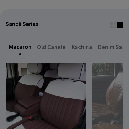
Sandii Series
Macaron
Old Canele
Kachina
Denim Sand