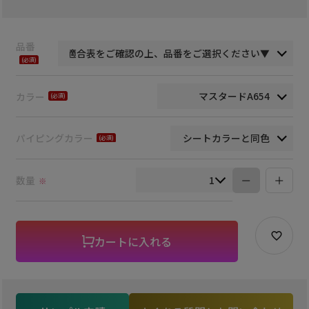
品番
(必
須)
カラー
(必
須)
パイピングカラー
(必
須)
数量
※
カートに入れる