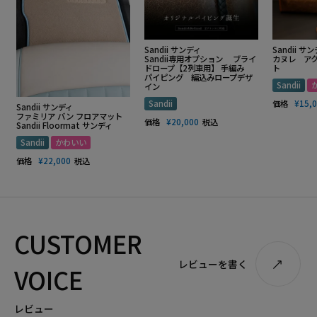
Sandii サンディ
Sandii サ
Sandii専用オプション ブライ
カヌレ ア
ドロープ【2列車用】 手編み
ト
パイピング 編込みロープデザ
Sandii
イン
Sandii
価格
¥
15,
Sandii サンディ
ファミリア バン フロアマット
価格
¥
20,000
税込
Sandii Floormat サンディ
Sandii
かわいい
価格
¥
22,000
税込
CUSTOMER
レビューを書く
VOICE
レビュー