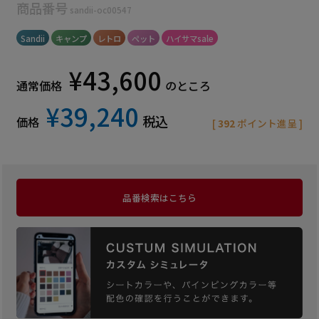
商品番号
sandii-oc00547
Sandii
キャンプ
レトロ
ペット
ハイサマsale
¥
43,600
通常価格
のところ
¥
39,240
税込
価格
[
392
ポイント進呈 ]
品番検索はこちら