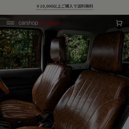
💛ハイサマーsale💛