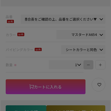
品番
(必
須)
カラー
(必
須)
パイピングカラー
(必
須)
数量
※
カートに入れる