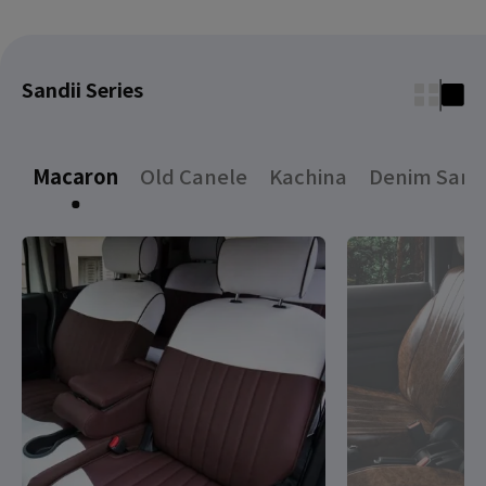
Sandii Series
Macaron
Old Canele
Kachina
Denim Sand