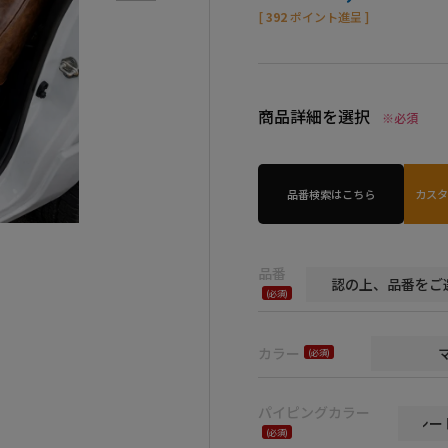
[
392
ポイント進呈 ]
商品詳細を選択
※必須
品番検索はこちら
カス
品番
(必
須)
カラー
(必
須)
パイピングカラー
(必