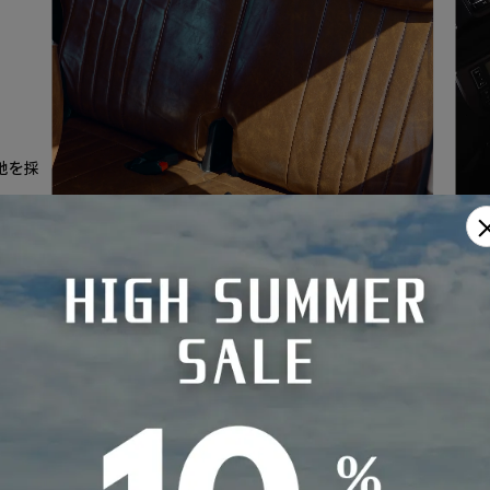
地を採
を高め