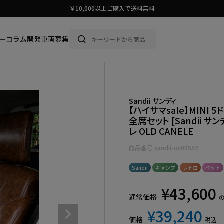
スタイリッシュに車に乗ろう。
ー
コラム
開発車両募集
Sandii サンディ
【ハイサマsale】MINI 
全席セット [Sandii サ
レ OLD CANELE
商品番号
sandii-oc00552
Sandii
キャンプ
レトロ
ペット
¥
43,600
通常価格
¥
39,240
価格
税込