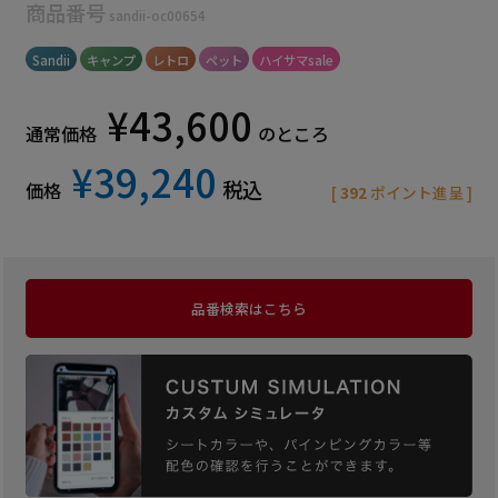
商品番号
sandii-oc00654
Sandii
キャンプ
レトロ
ペット
ハイサマsale
¥
43,600
通常価格
のところ
¥
39,240
税込
価格
[
392
ポイント進呈 ]
品番検索はこちら