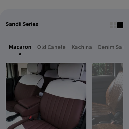
Sandii Series
Macaron
Old Canele
Kachina
Denim Sand