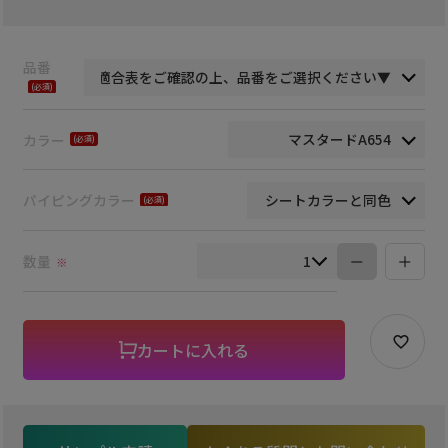
品番
(必
須)
カラー
(必
須)
パイピングカラー
(必
須)
数量
※
カートに入れる