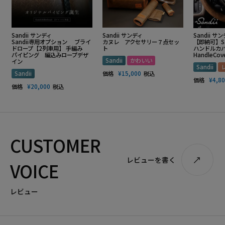
Sandii サンディ
Sandii サンディ
Sandii サ
Sandii専用オプション ブライ
カヌレ アクセサリー７点セッ
【即納可】S
ドロープ【2列車用】 手編み
ト
ハンドルカバー
パイピング 編込みロープデザ
HandleCov
Sandii
かわいい
イン
Sandii
Sandii
価格
¥
15,000
税込
価格
¥
4,8
価格
¥
20,000
税込
CUSTOMER
レビューを書く
VOICE
レビュー