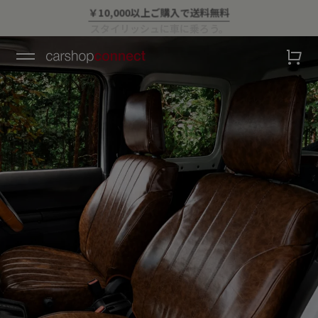
💛ハイサマーsale💛