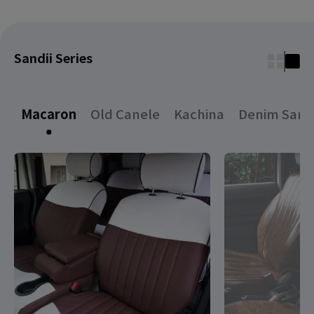
Sandii Series
Macaron
Old Canele
Kachina
Denim Sand