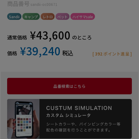
商品番号
sandii-oc00671
Sandii
キャンプ
レトロ
ペット
ハイサマsale
¥
43,600
通常価格
のところ
¥
39,240
税込
価格
[
392
ポイント進呈 ]
品番検索はこちら