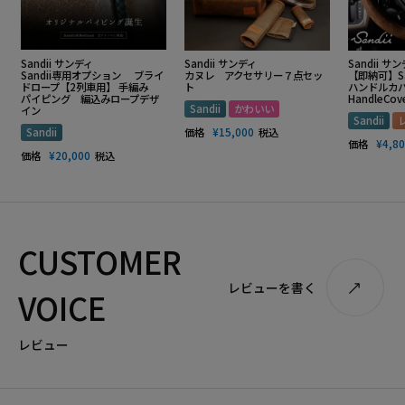
Sandii サンディ
Sandii サンディ
Sandii サ
Sandii専用オプション ブライ
カヌレ アクセサリー７点セッ
【即納可】S
ドロープ【2列車用】 手編み
ト
ハンドルカバー
パイピング 編込みロープデザ
HandleCov
Sandii
かわいい
イン
Sandii
Sandii
価格
¥
15,000
税込
価格
¥
4,8
価格
¥
20,000
税込
CUSTOMER
レビューを書く
VOICE
レビュー