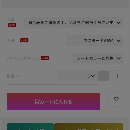
品番
(必
須)
カラー
(必
須)
パイピングカラー
(必
須)
数量
※
カートに入れる