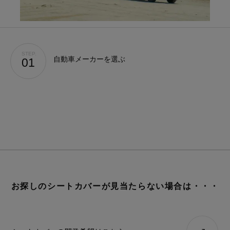
STEP.
自動車メーカーを選ぶ
01
STEP.
車種を選ぶ
02
デニム
レトロ
レザー
ALL
ア行
カ行
サ行
タ行
ナ行
ハ
お探しのシートカバーが見当たらない場合は・・・
ファブリック
シートカバー診断
キュート
シートカバーの開発依頼