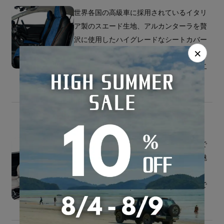
世界各国の高級車に採用されているイタリ
ア製のスエード生地、アルカンターラを贅
沢に使用したハイグレードなシートカバー
×
です。ソフトな手触りと上質な素材感。こ
だわり抜いた品質とデザインで、唯一無二
のインテリアへと生まれ変わります。
コストパフォーマンスが高く、シンプルで
ありながらスタイリッシュなデザインが魅
力のレザーシリーズ。お手入れも簡単で、
アウトドアやお子様を乗せる場合も安心で
す。