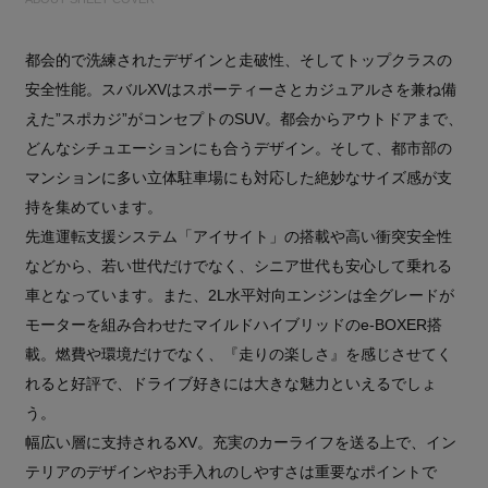
都会的で洗練されたデザインと走破性、そしてトップクラスの
安全性能。スバルXVはスポーティーさとカジュアルさを兼ね備
えた”スポカジ”がコンセプトのSUV。都会からアウトドアまで、
どんなシチュエーションにも合うデザイン。そして、都市部の
マンションに多い立体駐車場にも対応した絶妙なサイズ感が支
持を集めています。
先進運転支援システム「アイサイト」の搭載や高い衝突安全性
などから、若い世代だけでなく、シニア世代も安心して乗れる
車となっています。また、2L水平対向エンジンは全グレードが
モーターを組み合わせたマイルドハイブリッドのe-BOXER搭
載。燃費や環境だけでなく、『走りの楽しさ』を感じさせてく
れると好評で、ドライブ好きには大きな魅力といえるでしょ
う。
幅広い層に支持されるXV。充実のカーライフを送る上で、イン
テリアのデザインやお手入れのしやすさは重要なポイントで