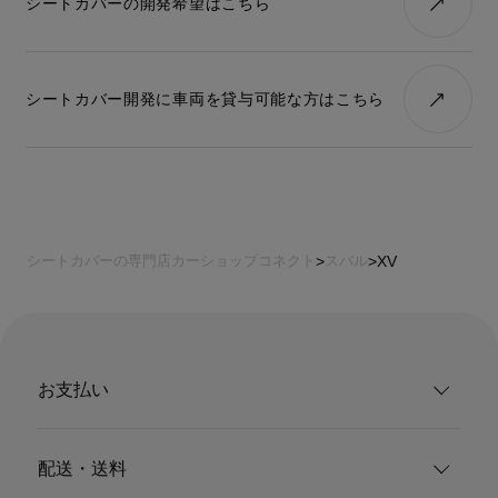
シートカバーの開発希望はこちら
適合車種が無いけど、シートカバーを作ってほしいというご要
望があればご連絡ください。
シートカバー開発に車両を貸与可能な方はこちら
シートカバーの専門店カーショップコネクト
スバル
XV
お支払い
配送・送料