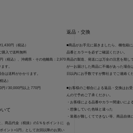
返品・交換
1,430円（税込）
■商品がお手元に届きましたら、梱包箱
のご購入で送料無料
品番とカラーを必ずご確認ください。
0円（税込）、沖縄県・その他離島：2,970
商品の製造、発送には万全の注意を期し
ります。
が一お届けした商品に不備があった場合
場合は送料がかかります。
日以内にお手数ですが弊社までご連絡く
（税込）
0円 / 30,000円以上 770円
■お客様のご都合による返品・交換はお
んので予めご了承ください。
・お客様による品番やカラー間違いによ
ついて
・想像していた色味と違った
・装着が難しくてできない等、商品自体
と、商品代金（税抜）の1％をポイントに
合
ポイント=1円」として次回以降のお買い