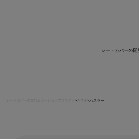
シートカバ
適合車種が無
というご要望
シートカバーの開
シートカバーの専門店カーショップコネクト
スズキ
ハスラー