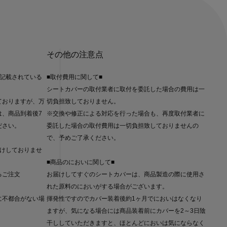
その他の注意点
に記載されている
■取付費用に関して■
シートカバーの取付業者に取付を委託した場合の費用は一
ておりますが、万
切負担致しておりません。
は、商品到着後7
※交換や修正による対応を行った場合も、再度取付業者に
ださい。
委託した場合の取付費用は一切負担致しておりませんの
で、予めご了承ください。
受けしておりませ
■商品のにおいに関して■
るご注文
お届けしてすぐのシートカバーは、商品製造の際に使用さ
れた原料のにおいがする場合がございます。
に不都合がない場
揮発性ですのでカバー装着後約1ヶ月でにおいはなくなり
ますが、気になる場合には商品装着前にカバーを2～3日陰
干ししていただきますと、ほとんどにおいは気にならなく