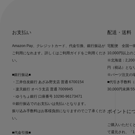
お支払い
配送・送料
Amazon Pay、クレジットカード、代金引換、銀行振込が
宅配便 全国一律
ご利用になれます。詳しくはご利用ガイドをご利用くださ
10,000円以上
い。
※北海道：2,20
円（税込）とな
■銀行振込■
※パーツ注文の
・三井住友銀行 あざみ野支店 普通 6700154
■代引き手数料
・楽天銀行 オペラ支店 普通 7009945
30,000円未満 55
・ゆうちょ銀行 口座番号 10290-96173471
※銀行振込でのお支払いは先払いとなります。
振り込み手数料はお客様負担になりますのでご了承くださ
ポイントに
い。
ご購入いただく
て還元され、「1
■代金引換■