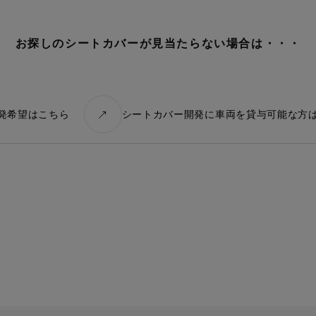
お探しのシートカバーが見当たらない場合は・・・
ーの開発依頼
いけど、シートカバーを作ってほしい
があればご連絡ください。
発希望はこちら
シートカバー開発に車両を貸与可能な方