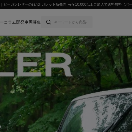
ビーガンレザーのsandiiガレット新発売 🚗￥10,000以上ご購入で送料無料
ー
コラム
開発車両募集