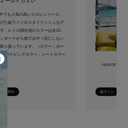
ii オールドカヌレ
iiの中でも人気の高いカヌレシリーズ。
びた縦ラインがスタイリッシュなデ
す。レトロ調生地のカラーは全10
ンダードから他では中々目にしない
取り扱っています。（カラー：ボー
21／パイピングカラー：シートカラー
×
VIEW DETAIL
防水
縦ライン
P