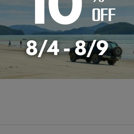
自動車メーカーを選ぶ
車種を選ぶ
カ行
サ行
タ行
ナ行
ハ行
マ行
ヤ
レトロ
レザー
キュート