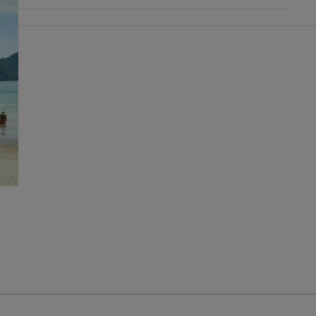
ファブリック
行
ラ行
ワ行
シートカバー診断