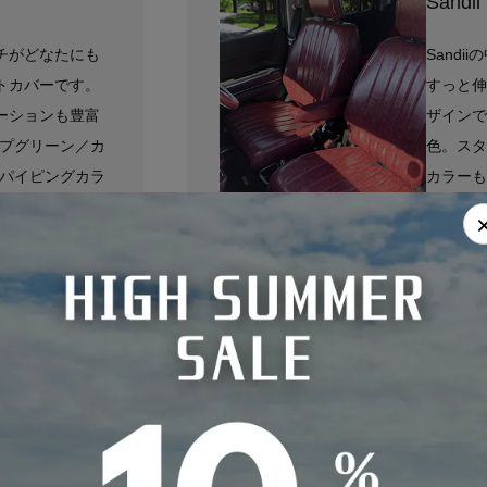
Sand
チがどなたにも
Sand
トカバーです。
すっと伸
ーションも豊富
ザインで
ープグリーン／カ
色。スタ
／パイピングカラ
カラーも
ルドA7
と同色）
VIEW DETAIL
防水
縦ライン
PUレザー
パイピング