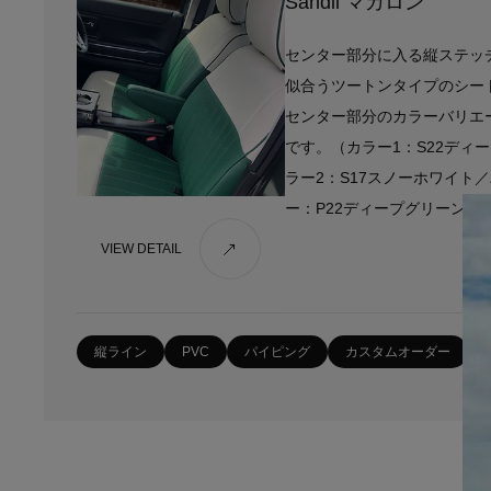
Sandii マカロン
センター部分に入る縦ステッ
似合うツートンタイプのシー
センター部分のカラーバリエ
です。（カラー1：S22ディ
ラー2：S17スノーホワイト
ー：P22ディープグリーン）
VIEW DETAIL
縦ライン
PVC
パイピング
カスタムオーダー