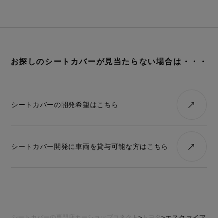
STEP.
車種を選ぶ
02
デニム
レトロ
レザー
ALL
ア行
カ行
サ行
タ行
ナ行
ハ
お探しのシートカバーが見当たらない場合は・・・
ファブリック
シートカバー診断
キュート
シートカバーの開発依頼
シートカバーの開発希望はこちら
適合車種が無いけど、シートカバーを作ってほしいというご要
望があればご連絡ください。
シートカバー開発に車両を貸与可能な方はこちら
シートカバーの専門店カーショップコネクト
トヨタ
エスクァイア