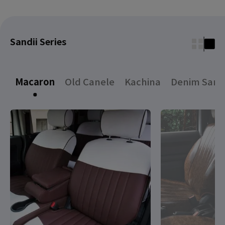
Sandii Series
Macaron
Old Canele
Kachina
Denim Sand