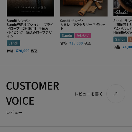
Sandii サンディ
Sandii サンディ
Sandii サ
Sandii専用オプション ブライ
カヌレ アクセサリー７点セッ
【即納可】S
ドロープ【2列車用】 手編み
ト
ハンドルカバー
パイピング 編込みロープデザ
HandleCov
Sandii
かわいい
イン
Sandii
Sandii
価格
¥
15,000
税込
価格
¥
4,8
価格
¥
20,000
税込
CUSTOMER
レビューを書く
VOICE
レビュー