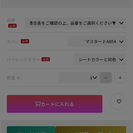
品番
(必
須)
カラー
(必
須)
パイピングカラー
(必
須)
数量
※
カートに入れる