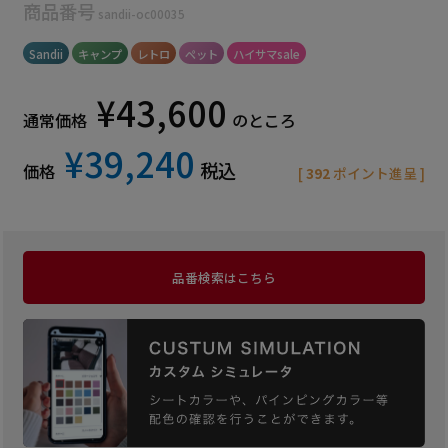
商品番号
sandii-oc00035
Sandii
キャンプ
レトロ
ペット
ハイサマsale
¥
43,600
通常価格
のところ
¥
39,240
税込
価格
[
392
ポイント進呈 ]
品番検索はこちら