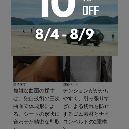
製品の特長
Product Features
固定ベルト
立体採寸
テンションがかかり
複雑な曲面の採寸
やすく、引っ張りす
は、独自技術の三次
ぎによる切れを防止
曲面立体成形によ
するゴム素材とナイ
る、シートの形状に
ロンベルトの2重構
合わせた精密な型取