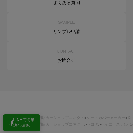
よくある質問
SAMPLE
サンプル申請
CONTACT
お問合せ
シートカバーの専門店カーショップコネクト
シートカバーメーカー
Do
LINEで簡単
シートカバーの専門店カーショップコネクト
トヨタ
ハイエース バン 2
適合確認