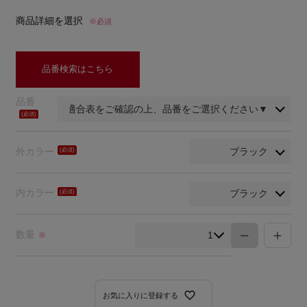
商品詳細を選択
※必須
品番検索はこちら
品番
(必
須)
外カラー
(必
須)
内カラー
(必
須)
数量
※
お気に入りに登録する