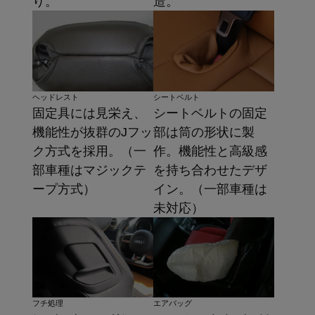
造。
り。
ヘッドレスト
シートベルト
固定具には見栄え、
シートベルトの固定
機能性が抜群のJフッ
部は筒の形状に製
ク方式を採用。（一
作。機能性と高級感
部車種はマジックテ
を持ち合わせたデザ
ープ方式）
イン。（一部車種は
未対応）
フチ処理
エアバッグ