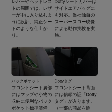
レバーやヘッドレス
Dottyシートカバーは
トの周囲では、レザ
サイドエアバッグに
ーが中に入り込むよ
も対応。当社独自の
うに設計。純正シー
スーパースロー映像
トのような仕上が
による動作実験を実
り。
施。
バックポケット
Dottyタグ
フロントシート裏部
フロントシート背面
にはマップや小物の
には信頼の証「Dotty
収納に便利なバック
タグ」が入ります。
ポケット標準装備。
（一部の商品を除