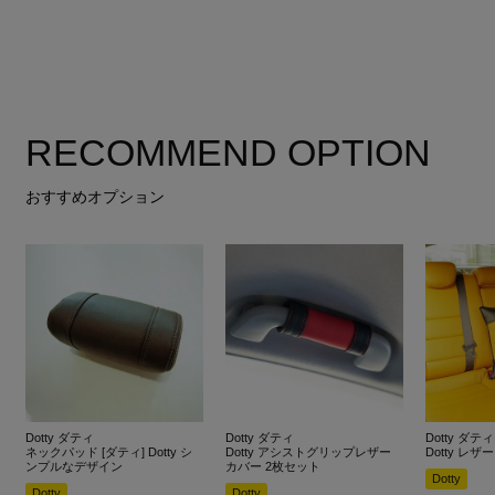
RECOMMEND OPTION
おすすめオプション
Dotty ダティ
Dotty ダティ
Dotty ダティ
ネックパッド [ダティ] Dotty シ
Dotty アシストグリップレザー
Dotty レ
ンプルなデザイン
カバー 2枚セット
Dotty
Dotty
Dotty