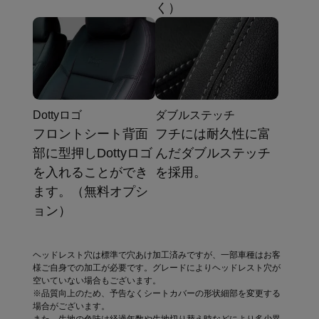
く）
Dottyロゴ
ダブルステッチ
フロントシート背面
フチには耐久性に富
部に型押しDottyロゴ
んだダブルステッチ
を入れることができ
を採用。
ます。（無料オプシ
ョン）
ヘッドレスト穴は標準で穴あけ加工済みですが、一部車種はお客
様ご自身での加工が必要です。グレードによりヘッドレスト穴が
空いていない場合もございます。
※品質向上のため、予告なくシートカバーの形状細部を変更する
場合がございます。
また、生地の色味は経過年数や生地切り替え時などにより多少異