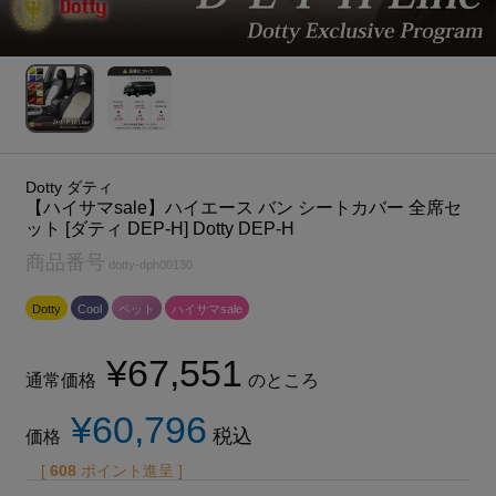
Dotty ダティ
【ハイサマsale】ハイエース バン シートカバー 全席セ
ット [ダティ DEP-H] Dotty DEP-H
商品番号
dotty-dph00130
Dotty
Cool
ペット
ハイサマsale
¥
67,551
通常価格
のところ
¥
60,796
税込
価格
[
608
ポイント進呈 ]