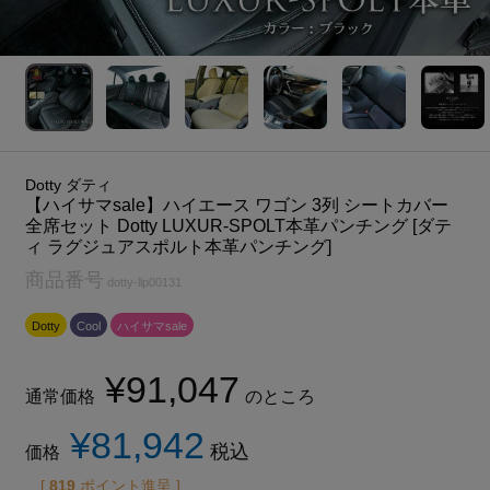
Dotty ダティ
【ハイサマsale】ハイエース ワゴン 3列 シートカバー
全席セット Dotty LUXUR-SPOLT本革パンチング [ダテ
ィ ラグジュアスポルト本革パンチング]
商品番号
dotty-llp00131
Dotty
Cool
ハイサマsale
¥
91,047
通常価格
のところ
¥
81,942
税込
価格
[
819
ポイント進呈 ]