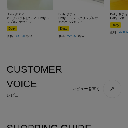
Dotty ダティ
Dotty ダティ
Dotty ダティ
ネックパッド [ダティ] Dotty シ
Dotty アシストグリップレザー
Dotty レ
ンプルなデザイン
カバー 2枚セット
Dotty
Dotty
Dotty
価格
¥
7,83
価格
¥
3,520
税込
価格
¥
2,937
税込
CUSTOMER
VOICE
レビューを書く
レビュー
SHOPPING GUIDE