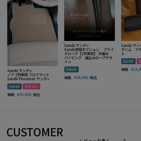
Sandii サンディ
Sandii サ
Sandii専用オプション ブライ
デニム ア
ドロープ【2列車用】 手編み
ト
パイピング 編込みロープデザ
Sandii
イン
Sandii
価格
¥
15,
Sandii サンディ
ノア 2列車用 フロアマット
価格
¥
20,000
税込
Sandii Floormat サンディ
Sandii
かわいい
価格
¥
25,850
税込
CUSTOMER
レビューを書く