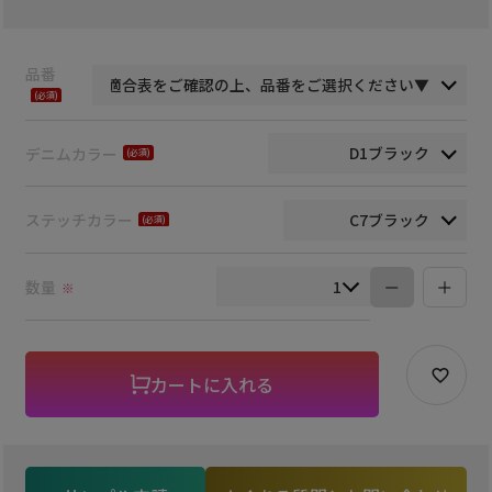
品番
(必
須)
デニムカラー
(必
須)
ステッチカラー
(必
須)
数量
※
カートに入れる