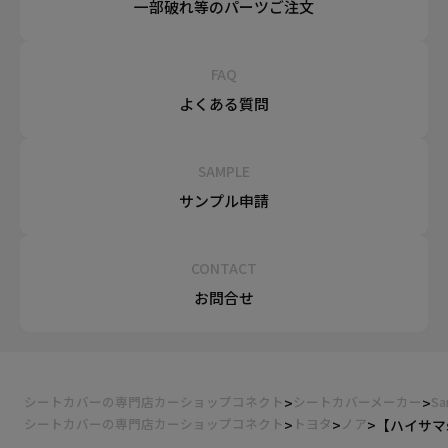
一部破れ等の
パーツご注文
FAQ
よくある質問
SAMPLE
サンプル申請
CONTACT
お問合せ
シートカバーの専門店カーショップコネクト
シートカバーメーカー
Sa
シートカバーの専門店カーショップコネクト
トヨタ
ノア
【ハイサマsa