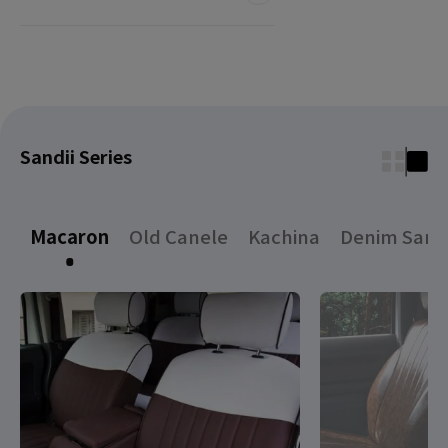
Sandii Series
Macaron
Old Canele
Kachina
Denim Sand