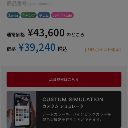
商品番号
sandii-dr00513
Sandii
キャンプ
デニム
ハイサマsale
¥
43,600
通常価格
のところ
¥
39,240
税込
価格
[
392
ポイント進呈 ]
品番検索はこちら