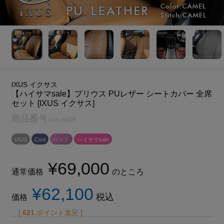
IXUS イクサス
【ハイサマsale】プリウス PUレザー シートカバー 全席
セット [IXUS イクサス]
商品番号
ixus-pu028
IXUS
Cool
ペット
ハイサマsale
¥
69,000
通常価格
のところ
¥
62,100
税込
価格
[
621
ポイント進呈 ]