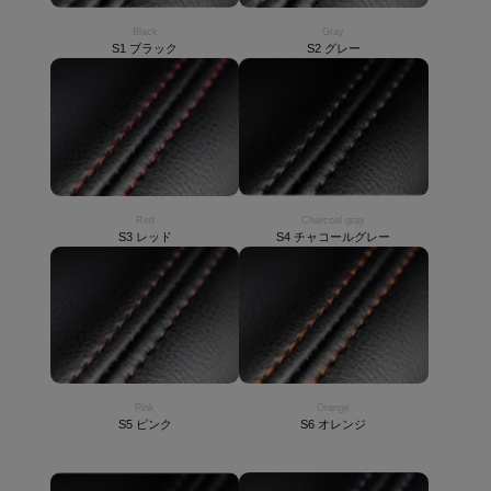
Black
Gray
S1 ブラック
S2 グレー
Red
Charcoal gray
S3 レッド
S4 チャコールグレー
Pink
Orange
S5 ピンク
S6 オレンジ