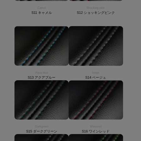
Camel
Shocking pink
S11 キャメル
S12 ショッキングピンク
Aqua blue
beige
S13 アクアブルー
S14 ベージュ
Darkgreen
Wintered
S15 ダークグリーン
S16 ワインレッド