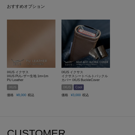
おすすめオプション
IXUS イクサス
IXUS イクサス
IXUS PUレザー生地 1m×1m
イクサスシートベルトバックル
PU Leather
カバー IXUS BuckleCover
IXUS
IXUS
Cool
価格
¥
8,000
税込
価格
¥
3,000
税込
CUSTOMER