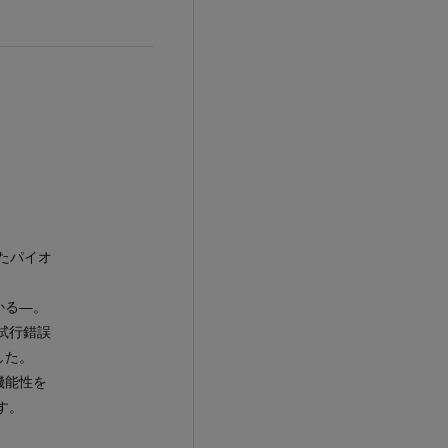
したパイオ
かる―。
試行錯誤
した。
機能性を
す。