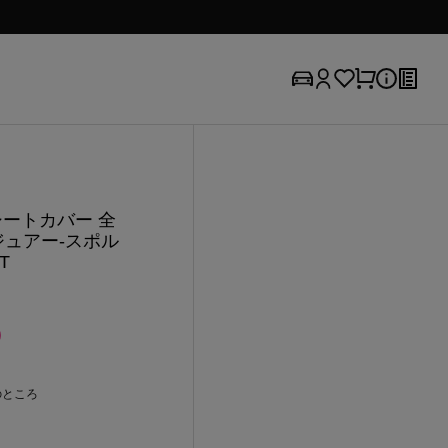
 シートカバー 全
ジュアー-スポル
LT
のところ