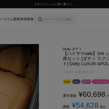
💛ハイサマーsale💛
ー
コラム
開発車両募集
Dotty ダティ
【ハイサマsale】SAI
席セット [ダティ ラグ
ト] Dotty LUXUR-SPO
商品番号
dotty-lsp00027
Dotty
Cool
ペット
ハイサマsale
¥
60,698
通常価格
¥
54,628
価格
税込