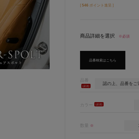
[
546
ポイント進呈 ]
商品詳細を選択
※必須
品番検索はこちら
品番
(必
須)
カラー
(必
須)
数量
※