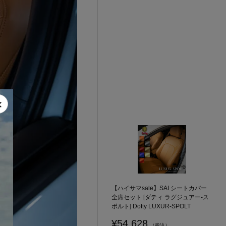
×
【ハイサマsale】SAI シートカバー
全席セット [ダティ ラグジュアー-ス
ポルト] Dotty LUXUR-SPOLT
¥54,628
（税込）