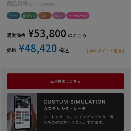
商品番号
sandii-oc00206
Sandii
キャンプ
レトロ
ペット
ハイサマsale
¥
53,800
通常価格
のところ
¥
48,420
税込
価格
[
484
ポイント進呈 ]
品番検索はこちら