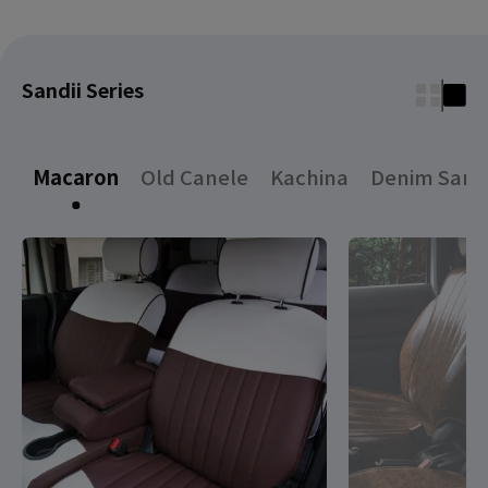
Sandii Series
Macaron
Old Canele
Kachina
Denim Sand