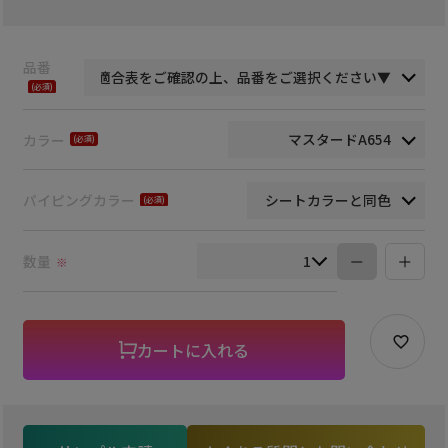
品番
(必
須)
カラー
(必
須)
パイピングカラー
(必
須)
数量
※
カートに入れる