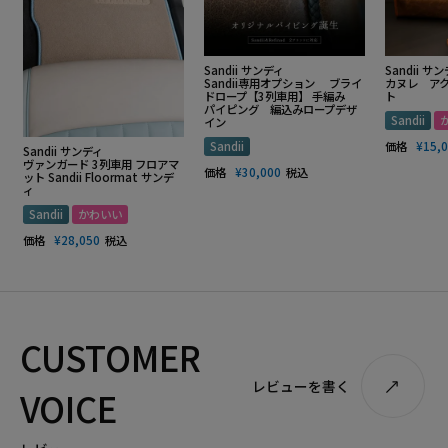
Sandii サンディ
Sandii サ
Sandii専用オプション ブライ
カヌレ ア
ドロープ【3列車用】 手編み
ト
パイピング 編込みロープデザ
Sandii
イン
Sandii
価格
¥
15,
Sandii サンディ
ヴァンガード 3列車用 フロアマ
価格
¥
30,000
税込
ット Sandii Floormat サンデ
ィ
Sandii
かわいい
価格
¥
28,050
税込
CUSTOMER
レビューを書く
VOICE