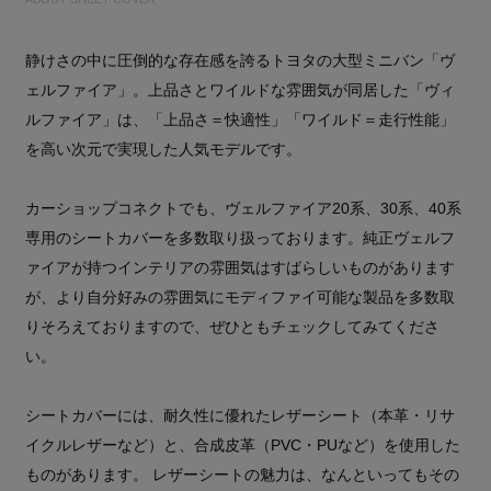
静けさの中に圧倒的な存在感を誇るトヨタの大型ミニバン「ヴ
ェルファイア」。上品さとワイルドな雰囲気が同居した「ヴィ
ルファイア」は、「上品さ＝快適性」「ワイルド＝走行性能」
を高い次元で実現した人気モデルです。
カーショップコネクトでも、ヴェルファイア20系、30系、40系
専用のシートカバーを多数取り扱っております。純正ヴェルフ
ァイアが持つインテリアの雰囲気はすばらしいものがあります
が、より自分好みの雰囲気にモディファイ可能な製品を多数取
りそろえておりますので、ぜひともチェックしてみてくださ
い。
シートカバーには、耐久性に優れたレザーシート（本革・リサ
イクルレザーなど）と、合成皮革（PVC・PUなど）を使用した
ものがあります。 レザーシートの魅力は、なんといってもその