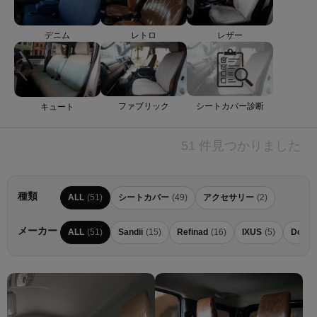
デニム
レトロ
レザー
ファブリック
シートカバー診断
キュート
51 件見つかりました
種類
ALL
(51)
シートカバー
(49)
アクセサリー
(2)
メーカー
ALL
(51)
Sandii
(15)
Refinad
(16)
IXUS
(5)
Dotty