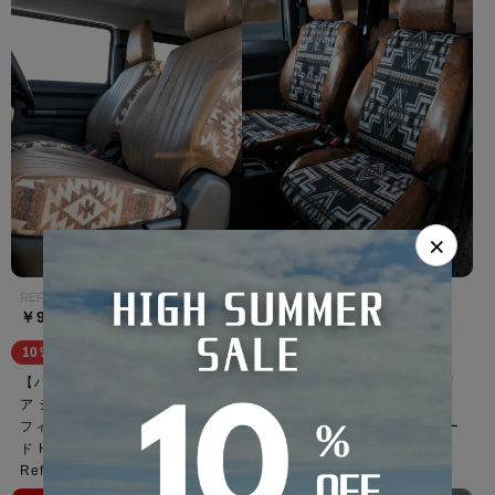
×
REFINAD HERITAGE FIELD
Sandiiカチナ
￥95,400
￥88,200
10％OFF
10％OFF
【ハイサマsale】ヴェルファイ
【ハイサマsale】ヴェルファイ
ア シートカバー 全席セット レ
ア シートカバー Native
フィナード ヘリテージフィール
Americansテイスト×PUレザー
ド Heritage Field Series
全席セット [Sandii サンディ]
Refinad
カチナ