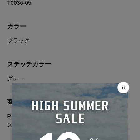
T0036-05
カラー
ブラック
ステッチカラー
グレー
×
商品シリーズ
Refinad Leather Series パンチングレザーシリー
ズ