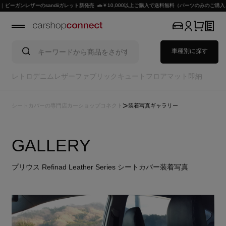
ンレザーのsandiiガレット新発売 🚗￥10,000以上ご購入で送料無料（パーツのみのご購入、北
車種別に探す
レトロ
デニム
レザー
ファブリック
キュート
フロアマット
即納
>
シートカバーの専門店カーショップコネクト
装着写真ギャラリー
GALLERY
プリウス Refinad Leather Series シートカバー装着写真