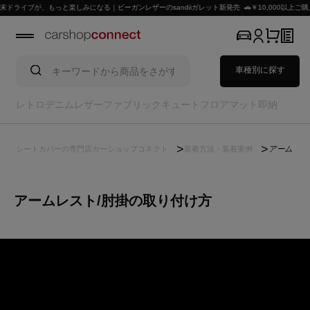
イブが、もっと楽しみになる｜ビーガンレザーのsandiiガレット新発売 🚗￥10,000以上ご購入
車種別に探す
レトロ
デニム
レザー
ファブリック
キュート
フロアマット
即納
シートカバーの専門店カーショップコネクト
装着方法・装着実例
アームレス
アームレスト/肘掛の取り付け方