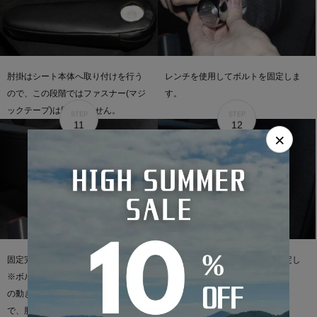
肘掛はシート本体へ取り付けを行う
レンチを使用してボルトを固定しま
ので、この段階ではファスナー(マジ
す。
ックテープ)は固定しません。
STEP
STEP
11
12
×
固定完了です。
プラスチックカバーを肘掛に固定し
※ボルトは締めすぎてしまうと肘掛
元に戻します。
の動きが悪くなってしまいますの
で、肘掛の出し入れをしながら調節