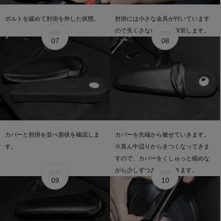
ボルトを緩めて肘掛を外した状態。
肘掛には小さな金具が付いています
ので失くさないように保管します。
STEP
STEP
07
08
カバーと肘掛を並べ形状を確認しま
カバーを先端から被せていきます。
す。
※真ん中辺りからきつくなってきま
すので、カバーをくしゅっと縮めな
がら少しずつあげていきます。
STEP
STEP
09
10