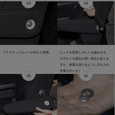
03
04
プラスチックカバーが外れた状態。
レンチを使用しボルトを緩めます。
※ボルトの固定が固い場合がありま
すが、体重を掛けるように力を入れ
作業を行います。
STEP
STEP
05
06