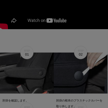
STEP
STEP
01
02
肘掛を確認します。
肘掛の根本のプラスチックカバーを
取り外します。
STEP
STEP