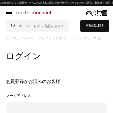
ndiiガレット新発売 🚗￥10,000以上ご購入で送料無料（パーツのみのご購入、北海道・沖縄 除
車種別に探す
レトロ
デニム
レザー
ファブリック
キュート
フロアマット
即納
ログイン
会員登録がお済みのお客様
メールアドレス