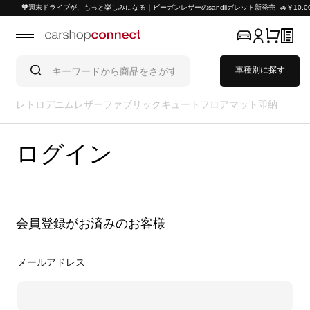
🧡週末ドライブが、もっと楽しみになる｜ビーガンレザーのsandiiガレット新発売 🚗￥10
車種別に探す
レトロ
デニム
レザー
ファブリック
キュート
フロアマット
即納
ログイン
会員登録がお済みのお客様
メールアドレス