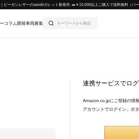
ビーガンレザーのsandiiガレット新発売 🚗￥10,000以上ご購入で送料無料
ー
コラム
開発車両募集
連携サービスでログ
Amazon.co.jpにご登
アカウントでログイン」ボ