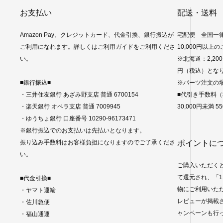
お支払い
配送・送料
Amazon Pay、クレジットカード、代金引換、銀行振込が
宅配便 全国一律
ご利用になれます。詳しくはご利用ガイドをご利用くださ
10,000円以上
い。
※北海道：2,20
円（税込）とな
■銀行振込■
※パーツ注文の
・三井住友銀行 あざみ野支店 普通 6700154
■代引き手数料
・楽天銀行 オペラ支店 普通 7009945
30,000円未満 55
・ゆうちょ銀行 口座番号 10290-96173471
※銀行振込でのお支払いは先払いとなります。
振り込み手数料はお客様負担になりますのでご了承くださ
ポイントに
い。
ご購入いただく
て還元され、「1
■代金引換■
物にご利用いた
・ヤマト運輸
レビューが掲載さ
・佐川急便
ャンペーンも行
・福山通運