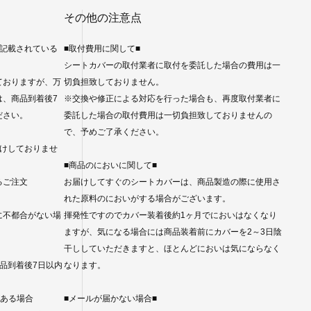
その他の注意点
に記載されている
■取付費用に関して■
シートカバーの取付業者に取付を委託した場合の費用は一
ておりますが、万
切負担致しておりません。
は、商品到着後7
※交換や修正による対応を行った場合も、再度取付業者に
ださい。
委託した場合の取付費用は一切負担致しておりませんの
で、予めご了承ください。
受けしておりませ
■商品のにおいに関して■
るご注文
お届けしてすぐのシートカバーは、商品製造の際に使用さ
れた原料のにおいがする場合がございます。
に不都合がない場
揮発性ですのでカバー装着後約1ヶ月でにおいはなくなり
ますが、気になる場合には商品装着前にカバーを2～3日陰
干ししていただきますと、ほとんどにおいは気にならなく
品到着後7日以内
なります。
。
がある場合
■メールが届かない場合■