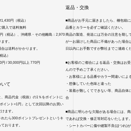
返品・交換
1,430円（税込）
■商品がお手元に届きましたら、梱包箱
のご購入で送料無料
品番とカラーを必ずご確認ください。
0円（税込）、沖縄県・その他離島：2,970
商品の製造、発送には万全の注意を期し
ります。
が一お届けした商品に不備があった場合
場合は送料がかかります。
日以内にお手数ですが弊社までご連絡く
（税込）
0円 / 30,000円以上 770円
■お客様のご都合による返品・交換はお
んので予めご了承ください。
・お客様による品番やカラー間違いによ
ついて
・想像していた色味と違った
・装着が難しくてできない等、商品自体
と、商品代金（税抜）の1％をポイントに
合
ポイント=1円」として次回以降のお買い
だけます。
■商品に明らかな欠陥がある場合には、商
れたら300ポイントプレゼントというキ
であれば交換・修正等対応をいたします
っております。
・シートカバーに傷や縫製不良(ほつれ)