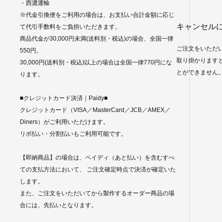
・西濃運輸
※代金引換便をご利用の場合は、お支払い合計金額に応じ
キャンセル
て代引手数料をご負担いただきます。
商品代金が30,000円未満(送料別・税込)の場合、全国一律
ご注文をいただ
550円。
取り掛かります
30,000円(送料別・税込)以上の場合は全国一律770円にな
とができません
ります。
■クレジットカード決済｜Paidy■
クレジットカード（VISA／MasterCard／JCB／AMEX／
Diners）がご利用いただけます。
リボ払い・分割払いもご利用可能です。
【即納商品】の場合は、ペイディ（あと払い）を含むすべ
ての支払方法において、 ご注文確定時点で決済が確定いた
します。
また、ご注文をいただいてから製作するオーダー商品の場
合には、先払いとなります。