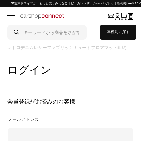
🧡週末ドライブが、もっと楽しみになる｜ビーガンレザーのsandiiガレット新発売 🚗￥10
車種別に探す
レトロ
デニム
レザー
ファブリック
キュート
フロアマット
即納
ログイン
会員登録がお済みのお客様
メールアドレス