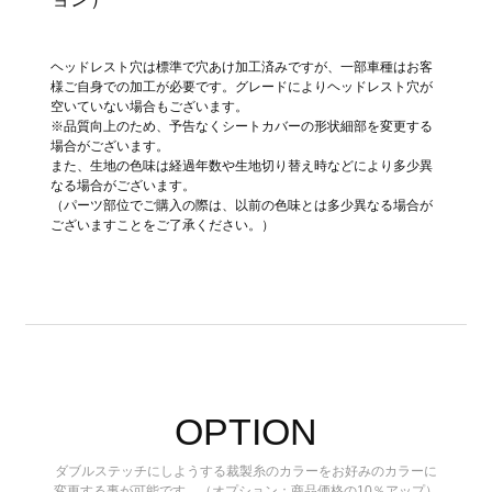
ヘッドレスト穴は標準で穴あけ加工済みですが、一部車種はお客
様ご自身での加工が必要です。グレードによりヘッドレスト穴が
空いていない場合もございます。
※品質向上のため、予告なくシートカバーの形状細部を変更する
場合がございます。
また、生地の色味は経過年数や生地切り替え時などにより多少異
なる場合がございます。
（パーツ部位でご購入の際は、以前の色味とは多少異なる場合が
ございますことをご了承ください。）
OPTION
ダブルステッチにしようする裁製糸のカラーをお好みのカラーに
変更する事が可能です。（オプション：商品価格の10％アップ）