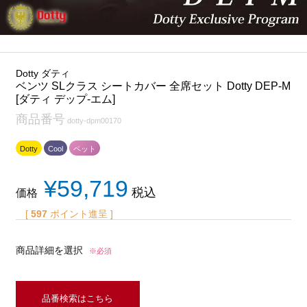
Dotty ダティ
ベンツ SLクラス シートカバー 全席セット Dotty DEP-M
[ダティ デップ-エム]
商品番号
dotty-dpm00170
Dotty
Cool
ペット
¥
59,719
税込
価格
[
597
ポイント進呈 ]
商品詳細を選択
※必須
品番検索はこちら