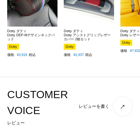
Dotty ダティ
Dotty ダティ
Dotty ダティ
Dotty DEP-Mデザインネックパ
Dotty アシストグリップレザー
Dotty レ
ッド
カバー 2枚セット
Dotty
Dotty
Dotty
価格
¥
7,83
価格
¥
3,916
税込
価格
¥
2,937
税込
CUSTOMER
レビューを書く
VOICE
レビュー