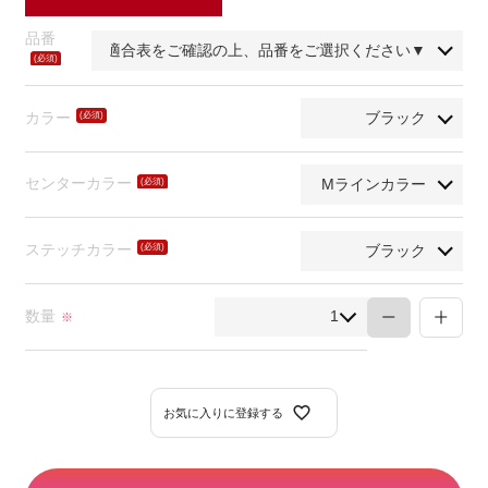
品番
(必
須)
カラー
(必
須)
センターカラー
(必
須)
ステッチカラー
(必
須)
数量
※
お気に入りに登録する