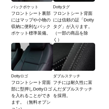
バックポケット
Dottyタグ
フロントシート裏部
フロントシート背面
にはマップや小物の
には信頼の証「Dotty
収納に便利なバック
タグ」が入ります。
ポケット標準装備。
（一部の商品を除
く）
Dottyロゴ
ダブルステッチ
フロントシート背面
フチには耐久性に富
部に型押しDottyロゴ
んだダブルステッチ
を入れることができ
を採用。
ます。（無料オプシ
ョン）