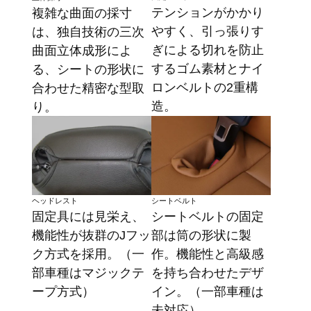
テンションがかかり
複雑な曲面の採寸
やすく、引っ張りす
は、独自技術の三次
ぎによる切れを防止
曲面立体成形によ
するゴム素材とナイ
る、シートの形状に
ロンベルトの2重構
合わせた精密な型取
造。
り。
ヘッドレスト
シートベルト
固定具には見栄え、
シートベルトの固定
機能性が抜群のJフッ
部は筒の形状に製
ク方式を採用。（一
作。機能性と高級感
部車種はマジックテ
を持ち合わせたデザ
ープ方式）
イン。（一部車種は
未対応）