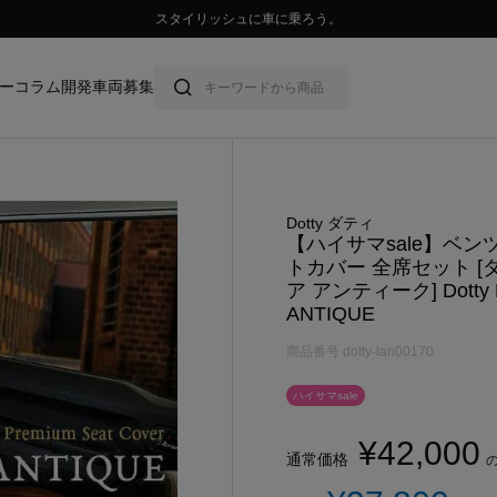
💛ハイサマーsale💛
ー
コラム
開発車両募集
Dotty ダティ
【ハイサマsale】ベンツ
トカバー 全席セット [
ア アンティーク] Dotty 
ANTIQUE
商品番号
dotty-lan00170
ハイサマsale
¥
42,000
通常価格