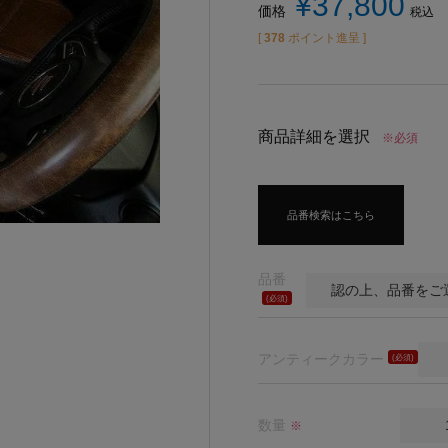
¥
37,800
価格
税込
[
378
ポイント進呈 ]
商品詳細を選択
※必須
品番検索はこちら
品番
(必
須)
アンティークカラー
(必
須)
数量
※