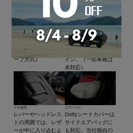
ヘッドレスト
シートベルト
固定具には見栄え、
シートベルトの固定
機能性が抜群のJフッ
部は筒の形状に製
ク方式を採用。（一
作。機能性と高級感
部車種はマジックテ
を持ち合わせたデザ
ープ方式）
イン。（一部車種は
未対応）
フチ処理
エアバッグ
レバーやヘッドレス
Dottyシートカバーは
トの周囲では、レザ
サイドエアバッグに
ーが中に入り込むよ
も対応。当社独自の