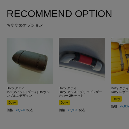
RECOMMEND OPTION
おすすめオプション
Dotty ダティ
Dotty ダティ
Dotty ダティ
ネックパッド [ダティ] Dotty シ
Dotty アシストグリップレザー
Dotty レ
ンプルなデザイン
カバー 2枚セット
Dotty
Dotty
Dotty
価格
¥
7,83
価格
¥
3,520
税込
価格
¥
2,937
税込