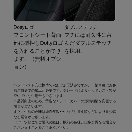
Dottyロゴ
ダブルステッチ
フロントシート背面
フチには耐久性に富
部に型押しDottyロゴ
んだダブルステッチ
を入れることができ
を採用。
ます。（無料オプシ
ョン）
ヘッドレスト穴は標準で穴あけ加工済みですが、一部車種はお客
様ご自身での加工が必要です。グレードによりヘッドレスト穴が
空いていない場合もございます。
※品質向上のため、予告なくシートカバーの形状細部を変更する
場合がございます。
また、生地の色味は経過年数や生地切り替え時などにより多少異
なる場合がございます。
（パーツ部位でご購入の際は、以前の色味とは多少異なる場合が
ございますことをご了承ください。）