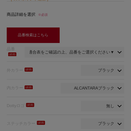
商品詳細を選択
※必須
品番検索はこちら
品番
(必
須)
外カラー
(必
須)
内カラー
(必
須)
Dottyロゴ
(必
須)
ステッチカラー
(必