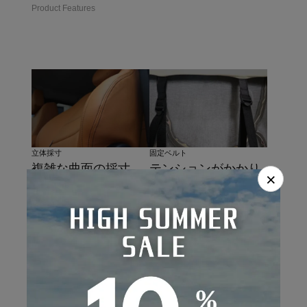
Product Features
固定ベルト
立体採寸
テンションがかかり
複雑な曲面の採寸
×
やすく、引っ張りす
は、独自技術の三次
ぎによる切れを防止
曲面立体成形によ
するゴム素材とナイ
る、シートの形状に
ロンベルトの2重構
合わせた精密な型取
造。
り。