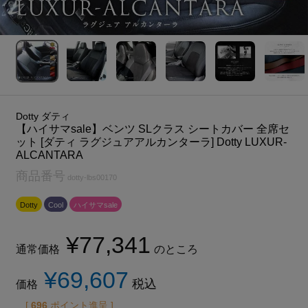
Dotty ダティ
【ハイサマsale】ベンツ SLクラス シートカバー 全席セ
ット [ダティ ラグジュアアルカンターラ] Dotty LUXUR-
ALCANTARA
商品番号
dotty-lbs00170
Dotty
Cool
ハイサマsale
¥
77,341
通常価格
のところ
¥
69,607
税込
価格
[
696
ポイント進呈 ]