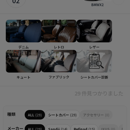
02
BMWX2
デニム
レトロ
レザー
ファブリック
シートカバー診断
キュート
29 件見つかりました
種類
ALL
(29)
シートカバー
(29)
アクセサリー
(0)
メーカー
ALL
(29)
Sandii
(14)
Refinad
(15)
IXUS
(0)
Dott