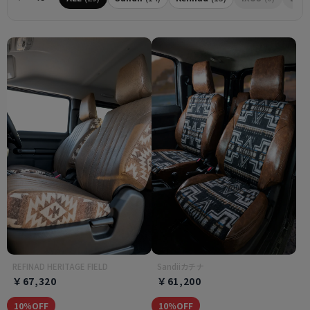
REFINAD HERITAGE FIELD
Sandiiカチナ
￥67,320
￥61,200
10％OFF
10％OFF