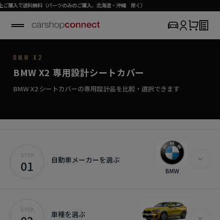
無料（パーツのみのご購入、北海道・沖縄 除く）
BMW / X2
BMW X2
SEAT COVER COLLECTION
専用シートカバー
X2
BMW X2 専用設計シートカバー
›
初めての方はこちら
その品格に、ふさわしい一枚を。
X2対応商品を見る
BMW X2 シートカバーの専用設計品を比較・選択できます
STEP.
自動車メーカーを選ぶ
01
BMW
STEP.
車種を選ぶ