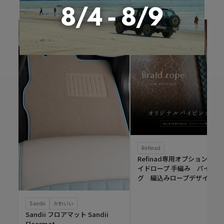
Refinad
Refinad専用オプション ブ
イドロープ 手編み パイピン
グ 編込みロープデザイン
Sandii
かわいい
Sandii フロアマット Sandii
Floormat