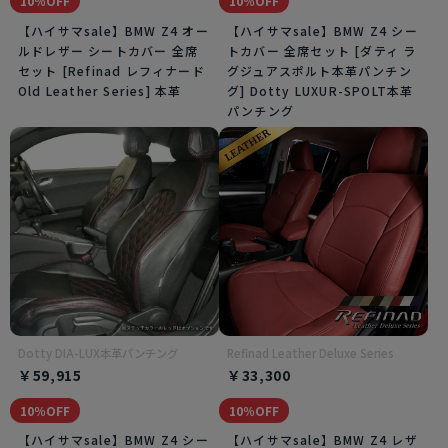
10％OFF
10％OFF
【ハイサマsale】BMW Z4 オー
【ハイサマsale】BMW Z4 シー
ルドレザー シートカバー 全席
トカバー 全席セット [ダティ ラ
セット [Refinad レフィナード
グジュアスポルト本革パンチン
Old Leather Series] 本革
グ] Dotty LUXUR-SPOLT本革
パンチング
Dotty DIA-LUX本革パンチング
Refinad Leather Deluxe Series
￥59,915
￥33,300
10％OFF
10％OFF
【ハイサマsale】BMW Z4 シー
【ハイサマsale】BMW Z4 レザ