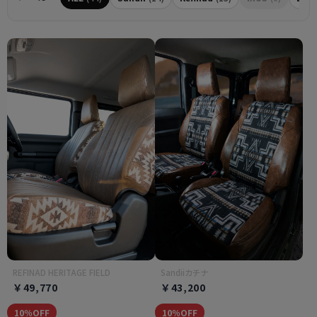
REFINAD HERITAGE FIELD
Sandiiカチナ
￥49,770
￥43,200
10％OFF
10％OFF