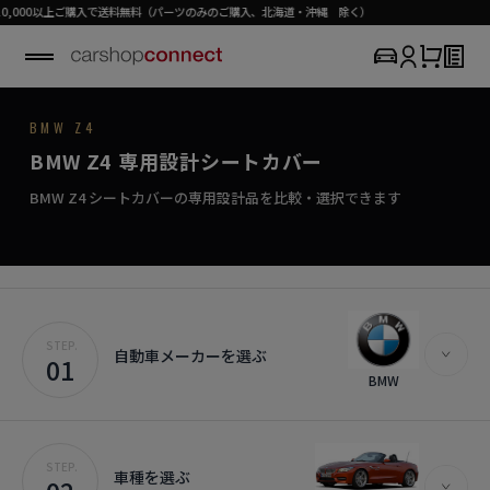
で送料無料（パーツのみのご購入、北海道・沖縄 除く）
BMW / Z4
BMW Z4
SEAT COVER COLLECTION
専用シートカバー
Z4
BMW Z4 専用設計シートカバー
›
初めての方はこちら
風格を纏う、プレミアムなシートカバー。
Z4対応商品を見る
BMW Z4 シートカバーの専用設計品を比較・選択できます
STEP.
自動車メーカーを選ぶ
01
BMW
STEP.
車種を選ぶ