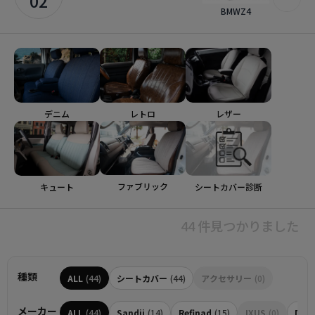
02
BMWZ4
デニム
レトロ
レザー
ファブリック
シートカバー診断
キュート
44 件見つかりました
種類
ALL
(44)
シートカバー
(44)
アクセサリー
(0)
メーカー
ALL
(44)
Sandii
(14)
Refinad
(15)
IXUS
(0)
Dott