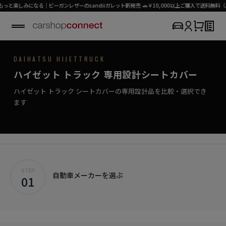
しみになる｜ビーガンレザーのsandiiガレット新発売 🚗￥10,000以上ご購入で送料無料（パー
DAIHATSU / HIJET TRUCK
DAIHATSU HIJETTRUCK
SEAT COVER COLLECTION
専用シートカバー
HIJET TRUCK
ハイゼット トラック 専用設計シートカバー
›
初めての方はこちら
プロの誇り、確かなシートカバー。
ハイゼット トラック対応商品を見る
ハイゼット トラック シートカバーの専用設計品を比較・選択でき
ます
STEP.
自動車メーカーを選ぶ
01