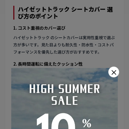
ハイゼットトラック シートカバー 選
び方のポイント
1. コスト重視のカバー選び
ハイゼットトラック のシートカバーは実用性重視で選ぶ
方が多いです。見た目よりも耐久性・防水性・コストパ
フォーマンスを優先した選び方がおすすめです。
2. 長時間運転に備えたクッション性
×
ハイゼットトラック のドライバーは長時間座り続けるこ
とが多いため、クッション性の高いカバーを選ぶと腰へ
の負担が大幅に軽減されます。
3. 助手席の使用頻度と保護
ハイゼットトラック の助手席は同乗者だけでなく荷物置
きとしても使われがちです。カバーで保護しておけば、
荷物の擦れや汚れからシートを守れます。