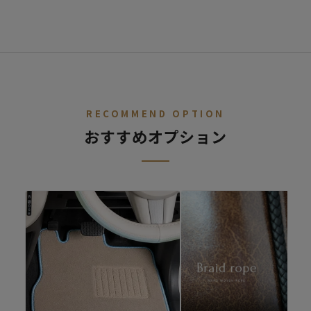
STEP.
車種を選ぶ
02
デニム
レトロ
レザー
ALL
ア行
カ行
サ行
タ行
ナ行
ハ
RECOMMEND OPTION
おすすめオプション
ファブリック
シートカバー診断
キュート
シートカバーの開発依頼
適合車種が無いけど、シートカバーを作ってほしいというご要望
があればご連絡ください。