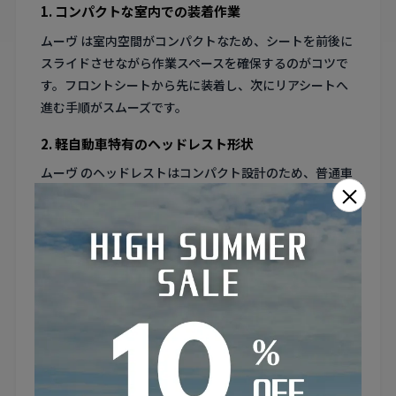
1. コンパクトな室内での装着作業
ムーヴ は室内空間がコンパクトなため、シートを前後に
スライドさせながら作業スペースを確保するのがコツで
す。フロントシートから先に装着し、次にリアシートへ
進む手順がスムーズです。
2. 軽自動車特有のヘッドレスト形状
ムーヴ のヘッドレストはコンパクト設計のため、普通車
×
用のカバーとはサイズが合いません。軽自動車専用設計
のカバーを選ぶことが重要です。
3. 明るい色で室内を広く見せる
ムーヴ はコンパクトな室内だからこそ、シートカバーの
色選びで印象が大きく変わります。ベージュやアイボリ
ー系の明るいカラーは室内を広く開放的に見せる効果が
あります。
4. 頻繁な乗り降りに耐える素材選び