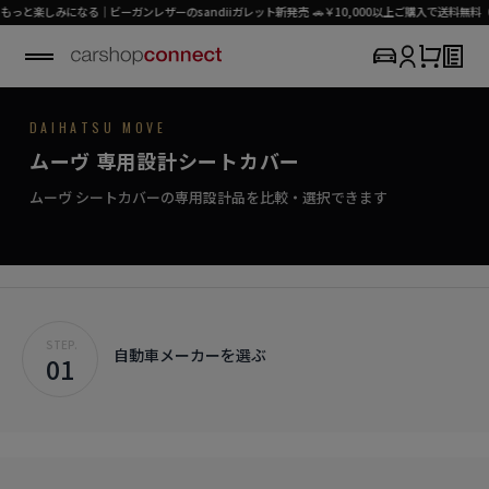
しみになる｜ビーガンレザーのsandiiガレット新発売 🚗￥10,000以上ご購入で送料無料（パー
DAIHATSU / MOVE
DAIHATSU MOVE
SEAT COVER COLLECTION
専用シートカバー
MOVE
ムーヴ 専用設計シートカバー
›
初めての方はこちら
しなやかに走る、定番のシートカバー。
ムーヴ対応商品を見る
ムーヴ シートカバーの専用設計品を比較・選択できます
STEP.
自動車メーカーを選ぶ
01