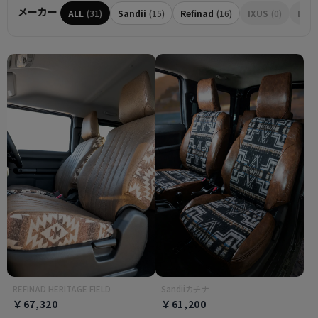
メーカー
ALL
(31)
Sandii
(15)
Refinad
(16)
IXUS
(0)
Dott
REFINAD HERITAGE FIELD
Sandiiカチナ
￥67,320
￥61,200