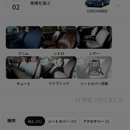
STEP.
車種を選ぶ
02
CIVICHYBRID
デニム
レトロ
レザー
ファブリック
シートカバー診断
キュート
31 件見つかりました
種類
ALL
(31)
シートカバー
(29)
アクセサリー
(2)