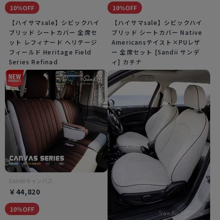
10％OFF
10％OFF
【ハイサマsale】シビックハイ
【ハイサマsale】シビックハイ
ブリッド シートカバー 全席セ
ブリッド シートカバー Native
ット レフィナード ヘリテージ
Americansテイスト×PUレザ
フィールド Heritage Field
ー 全席セット [Sandii サンデ
Series Refinad
ィ] カチナ
Sandiiキャンバス
￥44,820
10％OFF