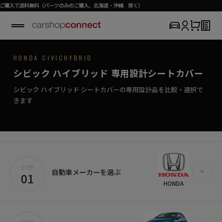
無料（パーツのみのご購入、北海道・沖縄 除く）
HONDA / CIVIC HYBRID
HONDA CIVICHYBRID
SEAT COVER COLLECTION
専用シートカバー
CIVIC HYBRID
シビック ハイブリッド 専用設計シートカバー
›
初めての方はこちら
攻めの走りに、上質なシートカバー。
シビック ハイブリッド対応商品を見る
シビック ハイブリッド シートカバーの専用設計品を比較・選択で
きます
STEP.
自動車メーカーを選ぶ
01
HONDA