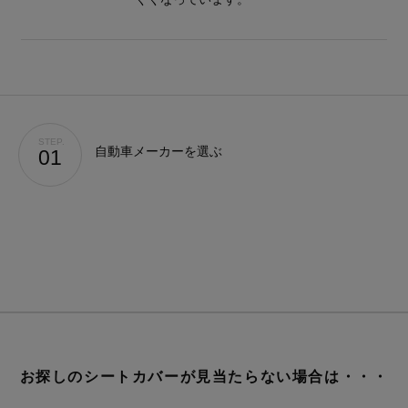
STEP.
自動車メーカーを選ぶ
01
STEP.
車種を選ぶ
02
デニム
レトロ
レザー
ALL
ア行
カ行
サ行
タ行
ナ行
ハ
お探しのシートカバーが見当たらない場合は・・・