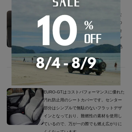
パンチング部分に特殊加工を施した特別な
生地を使用しています。パンチング部分の
スカーレットは見る角度によってその色合
いが変わる、ワンランク上のブラックレザ
ーとなっています。ステッチカラーは12色
から選択できます。
EURO-GTはコストパフォーマンスに優れた
汚れ防止用のシートカバーです。センター
部分はシンプルで無駄のないフラットデザ
インとなっており、難燃性の素材を使用し
ているので、万が一の際でも燃え広がりに
くくなっています。