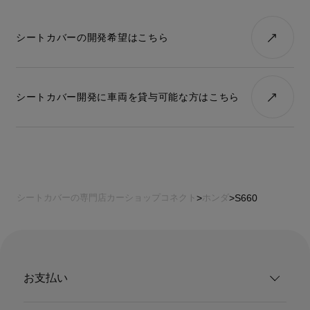
ファブリック
シートカバー診断
キュート
シートカバーの開発依頼
シートカバーの開発希望はこちら
適合車種が無いけど、シートカバーを作ってほしいというご要
望があればご連絡ください。
シートカバー開発に車両を貸与可能な方はこちら
シートカバーの専門店カーショップコネクト
ホンダ
S660
お支払い