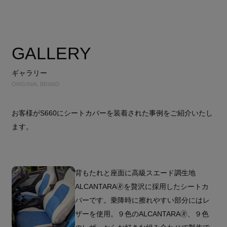
GALLERY
ギャラリー
ORIGINAL BRAND
お客様がS660にシートカバーを装着された事例をご紹介いたし
ます。
背もたれと座面に高級スエード調生地
ALCANTARA🄬を贅沢に採用したシートカ
バーです。乗降時に擦れやすい部分にはレ
ザーを使用。９色のALCANTARA🄬、９色