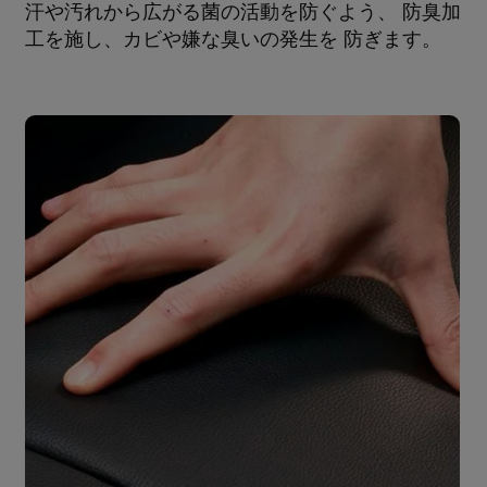
汗や汚れから広がる菌の活動を防ぐよう、 防臭加
工を施し、カビや嫌な臭いの発生を 防ぎます。