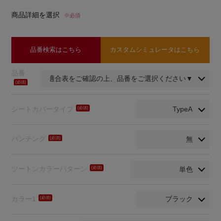
商品詳細を選択
※必須
品番検索はこちら
カスタムシミュレータはこちら
品番
(必
須)
シートカバータイプ
(必
須)
パンチング
(必
須)
ツートンカラーパターン
(必
須)
カラー1
(必
須)