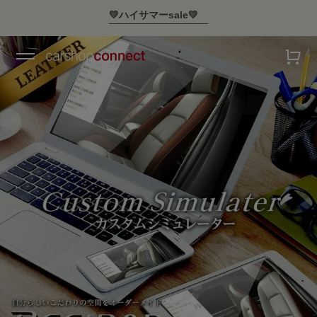
💛ハイサマーsale💛